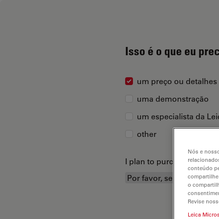
Isso é o que eu pre
um preço ou detalhes
uma demonstração
um especialista da Le
other
Nós e nosso
I plan to purchase...
relacionados
conteúdo pe
compartilhe
o compartil
consentimen
Revise noss
Leica Micro