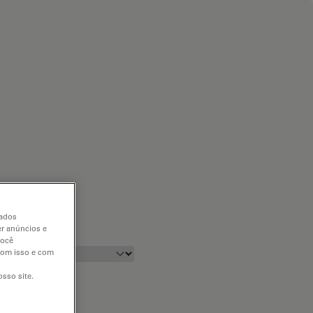
dados
er anúncios e
você
 com isso e com
sso site.