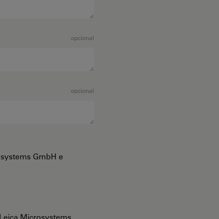
opcional
opcional
crosystems GmbH e
Leica Microsystems