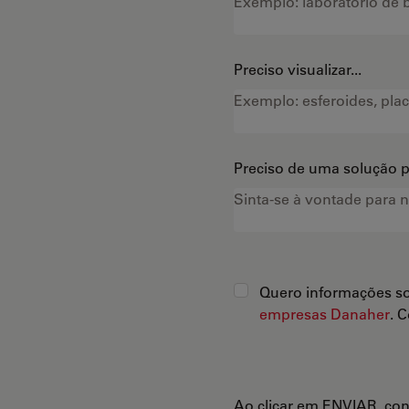
Preciso visualizar...
Preciso de uma solução pa
Quero informações so
empresas Danaher
. 
Ao clicar em ENVIAR, co