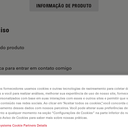
INFORMAÇÃO DE PRODUTO
ciso
 do produto
ica para entrar em contato comigo
s fornecedores usamos cookies e outras tecnologias de rastreamento para coletar 
 a você para realizar análises, melhorar sua experiência de uso de nosso site, fornec
rsonalizados com base em suas interações com esses e outros sites e permitir que 
 conteúdo nas redes sociais. Ao clicar em “Aceitar todos os cookies”, você concorda
hamento desses dados com nossos parceiros. Você pode alterar suas preferências de
to a qualquer momento na seção “Configurações de Cookies” na parte inferior do no
o Aviso de Cookies para saber mais sobre nossas práticas.
systems Cookie Partners Details