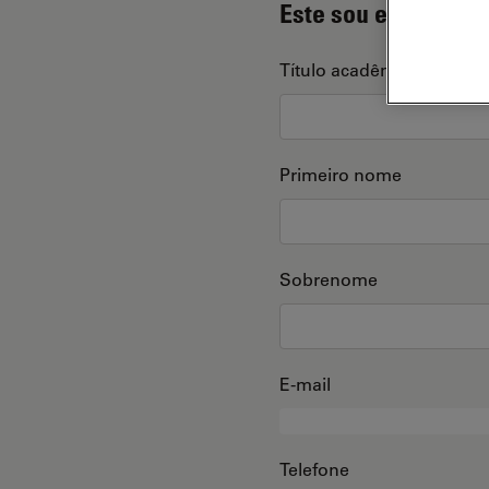
Este sou eu
Título acadêmico
Primeiro nome
Sobrenome
E-mail
Telefone