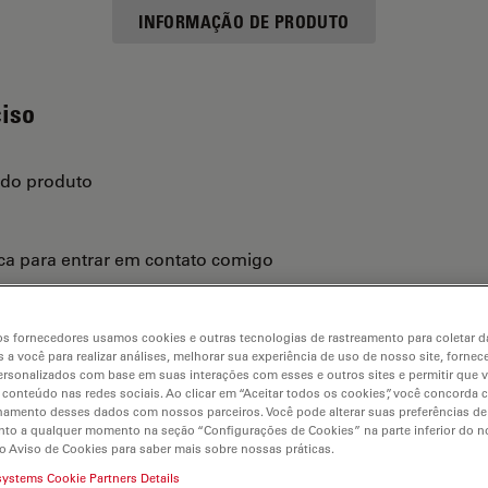
INFORMAÇÃO DE PRODUTO
ciso
 do produto
ica para entrar em contato comigo
s fornecedores usamos cookies e outras tecnologias de rastreamento para coletar 
 a você para realizar análises, melhorar sua experiência de uso de nosso site, fornec
rsonalizados com base em suas interações com esses e outros sites e permitir que 
 conteúdo nas redes sociais. Ao clicar em “Aceitar todos os cookies”, você concorda
hamento desses dados com nossos parceiros. Você pode alterar suas preferências de
to a qualquer momento na seção “Configurações de Cookies” na parte inferior do no
o Aviso de Cookies para saber mais sobre nossas práticas.
systems Cookie Partners Details