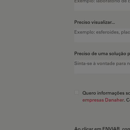
Preciso visualizar...
Preciso de uma solução pa
Quero informações so
empresas Danaher
. 
Ao clicar em ENVIAR, co