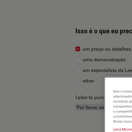
Isso é o que eu pre
um preço ou detalhes
uma demonstração
um especialista da Le
other
Nós e nosso
I plan to purchase...
relacionados
conteúdo pe
compartilhe
o compartil
consentimen
Revise noss
Leica Micro