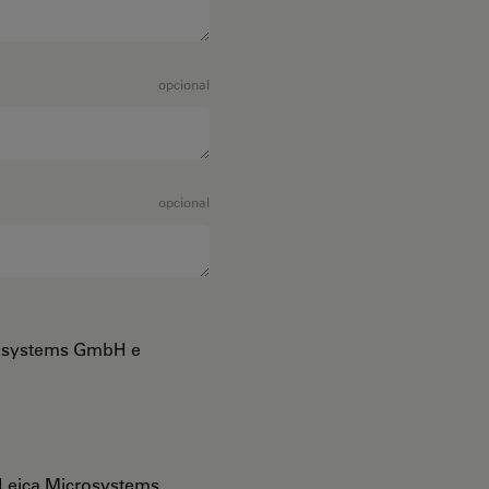
opcional
opcional
crosystems GmbH e
Leica Microsystems