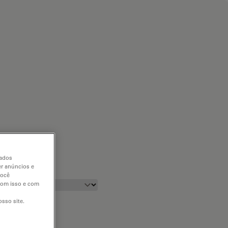
dados
er anúncios e
você
 com isso e com
sso site.