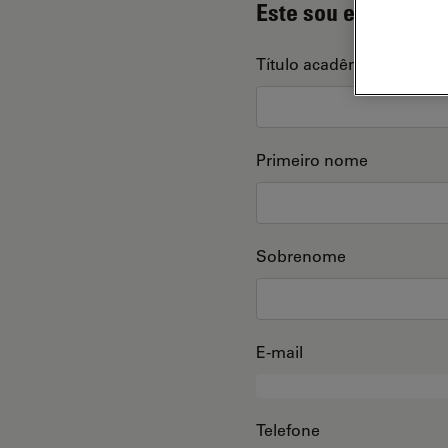
Este sou eu
Título acadêmico
Primeiro nome
Sobrenome
E-mail
Telefone