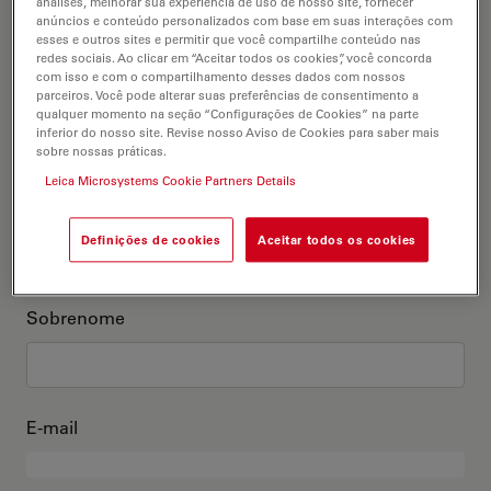
análises, melhorar sua experiência de uso de nosso site, fornecer
anúncios e conteúdo personalizados com base em suas interações com
Este sou eu
esses e outros sites e permitir que você compartilhe conteúdo nas
redes sociais. Ao clicar em “Aceitar todos os cookies”, você concorda
com isso e com o compartilhamento desses dados com nossos
Título acadêmico
parceiros. Você pode alterar suas preferências de consentimento a
opcional
qualquer momento na seção “Configurações de Cookies” na parte
inferior do nosso site. Revise nosso Aviso de Cookies para saber mais
sobre nossas práticas.
Leica Microsystems Cookie Partners Details
Primeiro nome
Definições de cookies
Aceitar todos os cookies
Sobrenome
E-mail