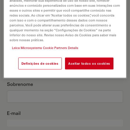
análises, melhorar sua experiência de uso de nosso site, fornecer
anúncios e conteúdo personalizados com base em suas interações com
Este sou eu
esses e outros sites e permitir que você compartilhe conteúdo nas
redes sociais. Ao clicar em “Aceitar todos os cookies”, você concorda
com isso e com o compartilhamento desses dados com nossos
Título acadêmico
parceiros. Você pode alterar suas preferências de consentimento a
opcional
qualquer momento na seção “Configurações de Cookies” na parte
inferior do nosso site. Revise nosso Aviso de Cookies para saber mais
sobre nossas práticas.
Leica Microsystems Cookie Partners Details
Primeiro nome
Definições de cookies
Aceitar todos os cookies
Sobrenome
E-mail