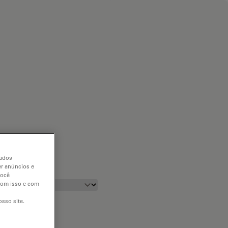
dados
er anúncios e
você
 com isso e com
sso site.