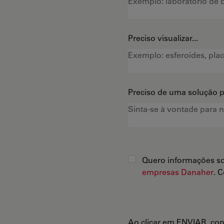
Preciso visualizar...
Preciso de uma solução pa
Quero informações so
empresas Danaher
. 
Ao clicar em ENVIAR, co