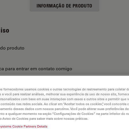
INFORMAÇÃO DE PRODUTO
ciso
 do produto
ica para entrar em contato comigo
s fornecedores usamos cookies e outras tecnologias de rastreamento para coletar 
 a você para realizar análises, melhorar sua experiência de uso de nosso site, fornec
rsonalizados com base em suas interações com esses e outros sites e permitir que 
 conteúdo nas redes sociais. Ao clicar em “Aceitar todos os cookies”, você concorda
hamento desses dados com nossos parceiros. Você pode alterar suas preferências de
to a qualquer momento na seção “Configurações de Cookies” na parte inferior do no
o Aviso de Cookies para saber mais sobre nossas práticas.
systems Cookie Partners Details