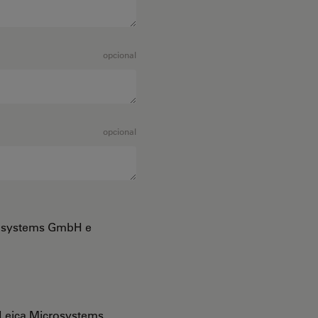
opcional
opcional
crosystems GmbH e
Leica Microsystems