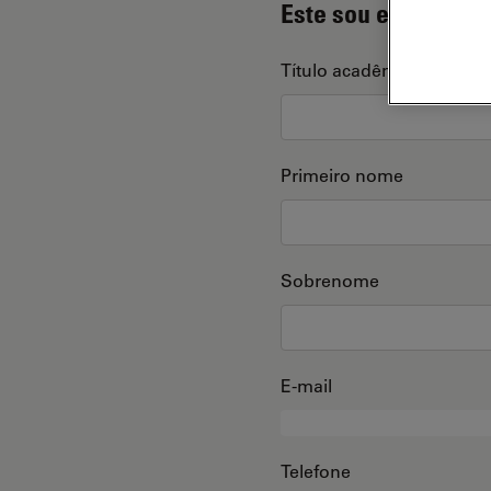
Este sou eu
Título acadêmico
Primeiro nome
Sobrenome
E-mail
Telefone