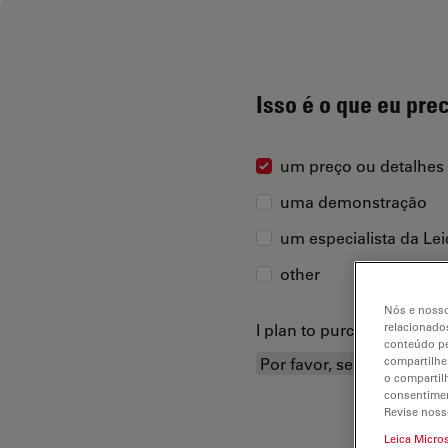
Isso é o que eu pre
um preço ou detalhes
uma demonstração
um especialista da Le
other
Nós e nosso
I plan to purchase...
relacionados
conteúdo pe
compartilhe
o compartil
consentimen
Revise noss
Leica Micro