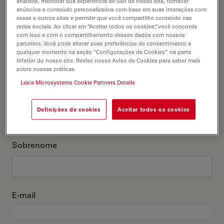
análises, melhorar sua experiência de uso de nosso site, fornecer
anúncios e conteúdo personalizados com base em suas interações com
Este sou eu
esses e outros sites e permitir que você compartilhe conteúdo nas
redes sociais. Ao clicar em “Aceitar todos os cookies”, você concorda
com isso e com o compartilhamento desses dados com nossos
Título acadêmico
parceiros. Você pode alterar suas preferências de consentimento a
opcional
qualquer momento na seção “Configurações de Cookies” na parte
inferior do nosso site. Revise nosso Aviso de Cookies para saber mais
sobre nossas práticas.
Leica Microsystems Cookie Partners Details
Primeiro nome
Definições de cookies
Aceitar todos os cookies
Sobrenome
E-mail