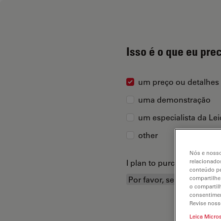
Isso é o que eu pre
um preço ou detalhes
uma demonstração
um especialista da Le
other
Nós e nosso
I plan to purchase...
relacionados
conteúdo pe
compartilhe
o compartil
consentimen
Revise noss
Leica Micro