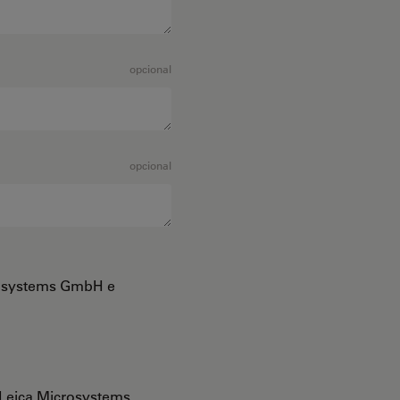
opcional
opcional
crosystems GmbH e
Leica Microsystems