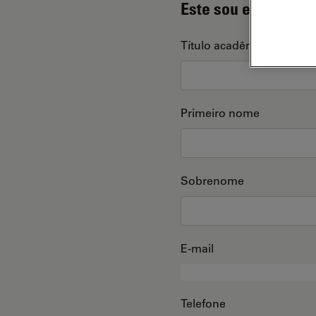
Este sou eu
Título acadêmico
Primeiro nome
Sobrenome
E-mail
Telefone