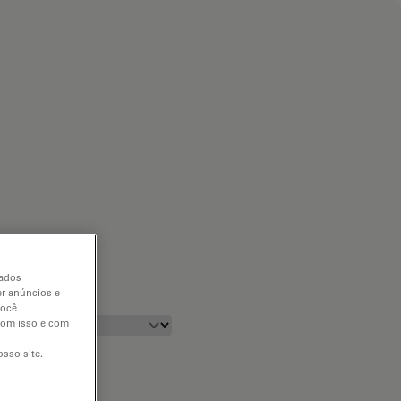
dados
er anúncios e
você
 com isso e com
sso site.