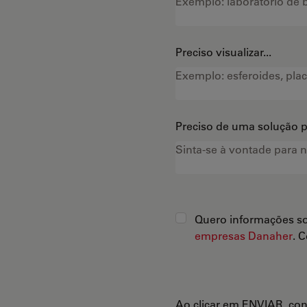
Preciso visualizar...
Preciso de uma solução pa
Quero informações so
empresas Danaher
. 
Ao clicar em ENVIAR, co