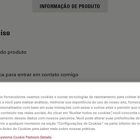
INFORMAÇÃO DE PRODUTO
ciso
 do produto
ica para entrar em contato comigo
s fornecedores usamos cookies e outras tecnologias de rastreamento para coletar 
 a você para realizar análises, melhorar sua experiência de uso de nosso site, fornec
rsonalizados com base em suas interações com esses e outros sites e permitir que 
 conteúdo nas redes sociais. Ao clicar em “Aceitar todos os cookies”, você concorda
hamento desses dados com nossos parceiros. Você pode alterar suas preferências de
to a qualquer momento na seção “Configurações de Cookies” na parte inferior do no
o Aviso de Cookies para saber mais sobre nossas práticas.
systems Cookie Partners Details