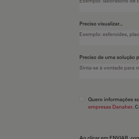
Preciso visualizar...
Preciso de uma solução pa
Quero informações so
empresas Danaher
. 
Ao clicar em ENVIAR, co