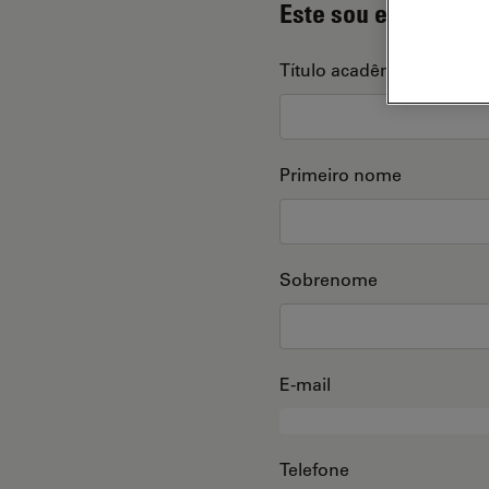
Este sou eu
Título acadêmico
Primeiro nome
Sobrenome
E-mail
Telefone