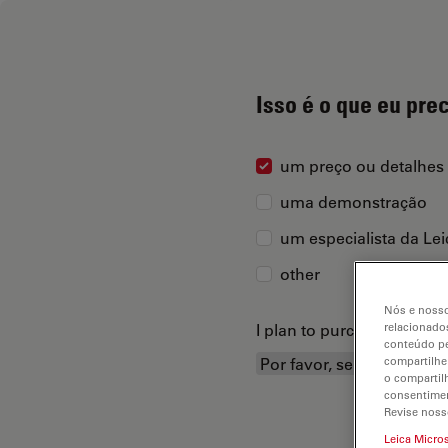
Isso é o que eu pre
um preço ou detalhes
uma demonstração
um especialista da Le
other
Nós e nosso
I plan to purchase...
relacionados
conteúdo pe
compartilhe
o compartil
consentimen
Revise noss
Leica Micro