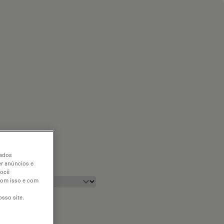
dados
er anúncios e
você
 com isso e com
sso site.