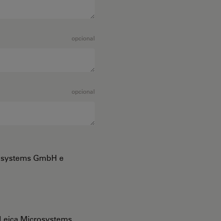
opcional
opcional
crosystems GmbH e
Leica Microsystems