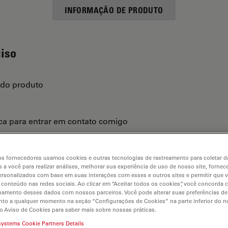
INFORMAÇÃO DE PRODUTO
ciso
 do produto
ica para entrar em contato comigo
s fornecedores usamos cookies e outras tecnologias de rastreamento para coletar 
 a você para realizar análises, melhorar sua experiência de uso de nosso site, fornec
rsonalizados com base em suas interações com esses e outros sites e permitir que 
 conteúdo nas redes sociais. Ao clicar em “Aceitar todos os cookies”, você concorda
hamento desses dados com nossos parceiros. Você pode alterar suas preferências de
to a qualquer momento na seção “Configurações de Cookies” na parte inferior do no
o Aviso de Cookies para saber mais sobre nossas práticas.
systems Cookie Partners Details