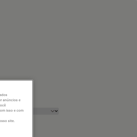
dados
er anúncios e
você
 com isso e com
sso site.