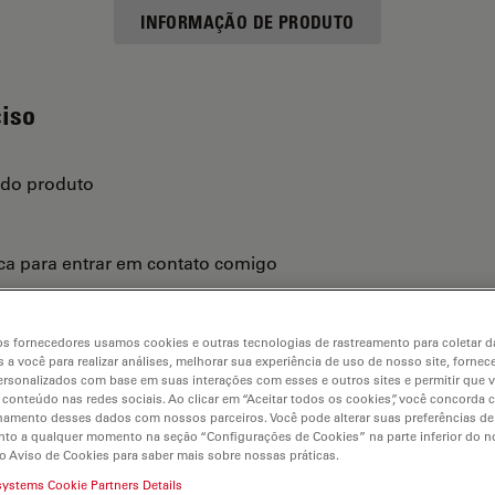
INFORMAÇÃO DE PRODUTO
ciso
 do produto
ica para entrar em contato comigo
s fornecedores usamos cookies e outras tecnologias de rastreamento para coletar 
 a você para realizar análises, melhorar sua experiência de uso de nosso site, fornec
rsonalizados com base em suas interações com esses e outros sites e permitir que 
 conteúdo nas redes sociais. Ao clicar em “Aceitar todos os cookies”, você concorda
hamento desses dados com nossos parceiros. Você pode alterar suas preferências de
to a qualquer momento na seção “Configurações de Cookies” na parte inferior do no
o Aviso de Cookies para saber mais sobre nossas práticas.
systems Cookie Partners Details