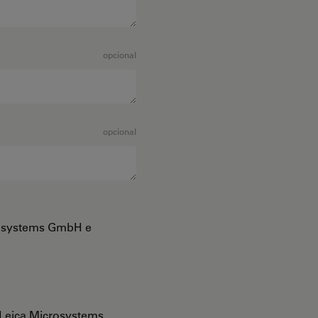
opcional
opcional
crosystems GmbH e
Leica Microsystems