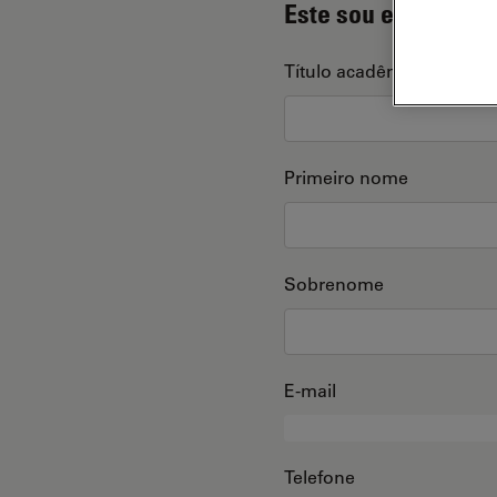
Este sou eu
Título acadêmico
Primeiro nome
Sobrenome
E-mail
Telefone