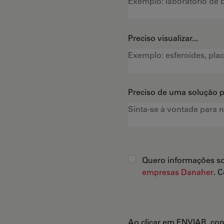
Preciso visualizar...
Preciso de uma solução pa
Quero informações so
empresas Danaher
. 
Ao clicar em ENVIAR, co