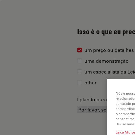
Isso é o que eu pre
um preço ou detalhes
uma demonstração
um especialista da Le
other
Nós e nosso
I plan to purchase...
relacionados
conteúdo pe
compartilhe
o compartil
consentimen
Revise noss
Leica Micro