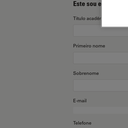
Este sou eu
Título acadêmico
Primeiro nome
Sobrenome
E-mail
Telefone