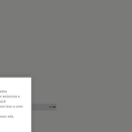
dados
er anúncios e
você
 com isso e com
sso site.