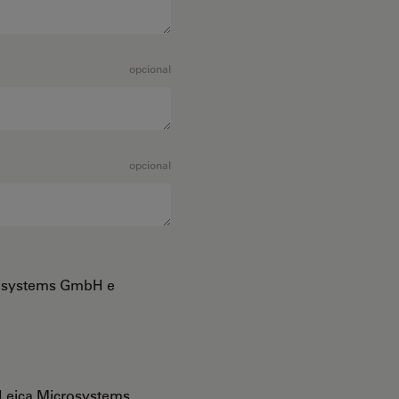
opcional
opcional
crosystems GmbH e
Leica Microsystems