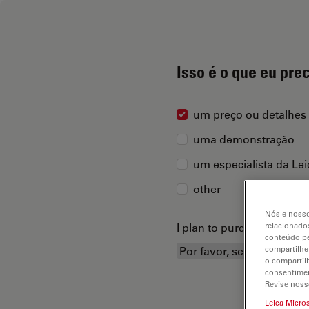
Isso é o que eu pre
um preço ou detalhes
uma demonstração
um especialista da Le
other
Nós e nosso
I plan to purchase...
relacionados
conteúdo pe
compartilhe
o compartil
consentimen
Revise noss
Leica Micro