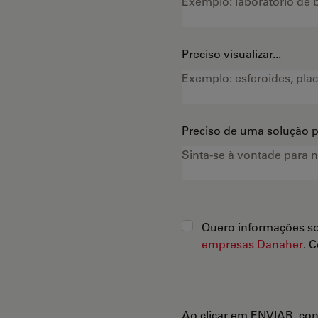
Preciso visualizar...
Preciso de uma solução pa
Quero informações so
empresas Danaher
. 
Ao clicar em ENVIAR, co