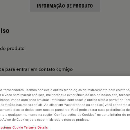
INFORMAÇÃO DE PRODUTO
ciso
 do produto
ica para entrar em contato comigo
s fornecedores usamos cookies e outras tecnologias de rastreamento para coletar 
 a você para realizar análises, melhorar sua experiência de uso de nosso site, fornec
rsonalizados com base em suas interações com esses e outros sites e permitir que 
 conteúdo nas redes sociais. Ao clicar em “Aceitar todos os cookies”, você concorda
hamento desses dados com nossos parceiros. Você pode alterar suas preferências de
to a qualquer momento na seção “Configurações de Cookies” na parte inferior do no
o Aviso de Cookies para saber mais sobre nossas práticas.
systems Cookie Partners Details