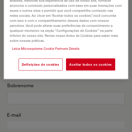
análises, melhorar sua experiência de uso de nosso site, fornecer
anúncios e conteúdo personalizados com base em suas interações com
Este sou eu
esses e outros sites e permitir que você compartilhe conteúdo nas
redes sociais. Ao clicar em “Aceitar todos os cookies”, você concorda
com isso e com o compartilhamento desses dados com nossos
Título acadêmico
parceiros. Você pode alterar suas preferências de consentimento a
opcional
qualquer momento na seção “Configurações de Cookies” na parte
inferior do nosso site. Revise nosso Aviso de Cookies para saber mais
sobre nossas práticas.
Leica Microsystems Cookie Partners Details
Primeiro nome
Definições de cookies
Aceitar todos os cookies
Sobrenome
E-mail