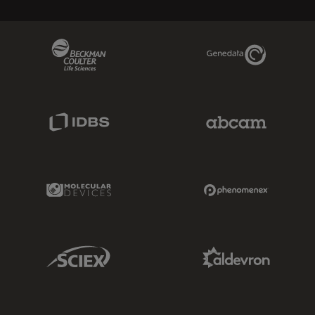
Beckman Coulter Link
Genedata Link
IDBS Link
Abcam Limited
Molecular Devices Link
Phenomenex L
Sciex Link
Aldevron Link