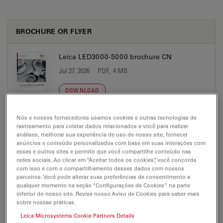
BROCHURE OR FLYER
Leica LED3000-5000 brochure CN
Jul 27, 2026
PDF, 4 MB
DOWNLOAD
Nós e nossos fornecedores usamos cookies e outras tecnologias de
Leica LED3000-5000 Brochure DE
rastreamento para coletar dados relacionados a você para realizar
Jul 27, 2026
PDF, 4 MB
análises, melhorar sua experiência de uso de nosso site, fornecer
anúncios e conteúdo personalizados com base em suas interações com
esses e outros sites e permitir que você compartilhe conteúdo nas
DOWNLOAD
redes sociais. Ao clicar em “Aceitar todos os cookies”, você concorda
com isso e com o compartilhamento desses dados com nossos
parceiros. Você pode alterar suas preferências de consentimento a
Leica LED3000-5000 Brochure EN
qualquer momento na seção “Configurações de Cookies” na parte
inferior do nosso site. Revise nosso Aviso de Cookies para saber mais
Jul 27, 2026
PDF, 4 MB
sobre nossas práticas.
Leica Microsystems Cookie Partners Details
DOWNLOAD