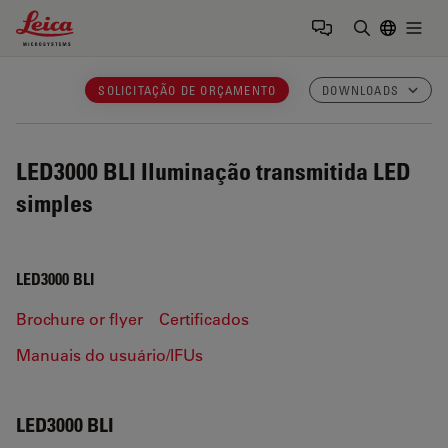
Leica Microsystems Logo
Togg
Insira o te
SOLICITAÇÃO DE ORÇAMENTO
DOWNLOADS
LED3000 BLI
Iluminação transmitida LED
simples
LED3000 BLI
Brochure or flyer
Certificados
Manuais do usuário/IFUs
LED3000 BLI