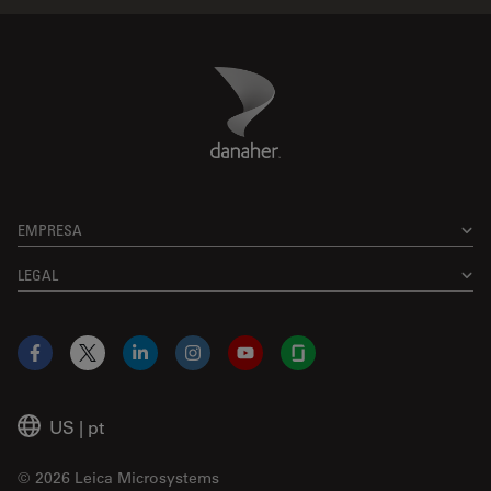
Danaher Logo
Footer
EMPRESA
LEGAL
Facebook
X
LinkedIn
Instagram
YouTube
Glassdoor
US
|
pt
© 2026 Leica Microsystems