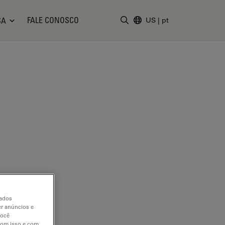
FALE CONOSCO
SA
US
|
pt
Insira o termo da pesquisa
dados
er anúncios e
você
 com isso e com