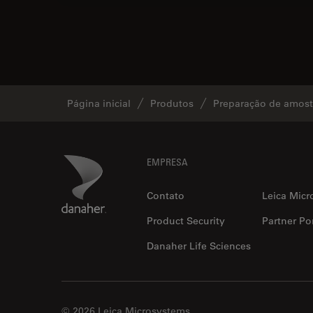
Página inicial
Produtos
Preparação de amostr
Footer
Danaher Logo
EMPRESA
Contato
Leica Micr
Product Security
Partner Por
Danaher Life Sciences
© 2026 Leica Microsystems