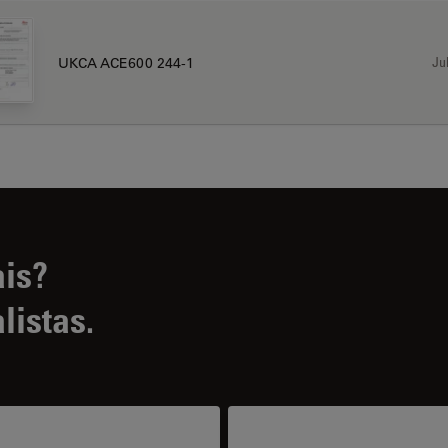
Jul
UKCA ACE600 244-1
ais?
listas.