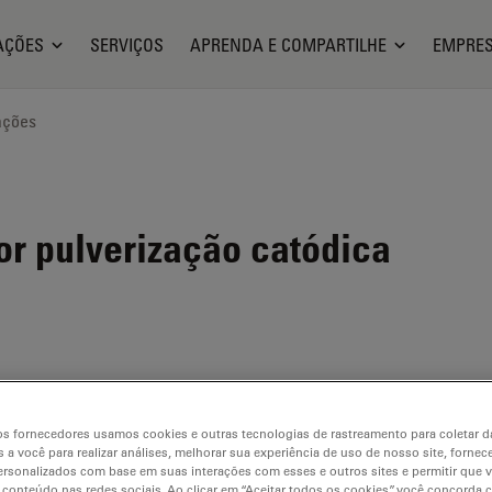
AÇÕES
SERVIÇOS
APRENDA E COMPARTILHE
EMPRE
ações
or pulverização catódica
s fornecedores usamos cookies e outras tecnologias de rastreamento para coletar 
 a você para realizar análises, melhorar sua experiência de uso de nosso site, fornec
CE600
rsonalizados com base em suas interações com esses e outros sites e permitir que 
 conteúdo nas redes sociais. Ao clicar em “Aceitar todos os cookies”, você concorda