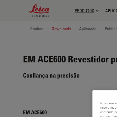
Leica Microsystems Logo
PRODUTOS
APLIC
Produto
Downloads
Aplicação
Public
EM ACE600
Revestidor p
Confiança na precisão
Nós e nosso
relacionados
EM A
EM ACE600
conteúdo pe
compartilhe