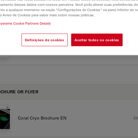
hamento desses dados com nossos parceiros. Você pode alterar suas preferências de
to a qualquer momento na seção “Configurações de Cookies” na parte inferior do no
o Aviso de Cookies para saber mais sobre nossas práticas.
AS DE APLICAÇÃO
systems Cookie Partners Details
Definições de cookies
Aceitar todos os cookies
Application Note Macroscale to Nanoscale Pore
Jul
Analysis
CHURE OR FLYER
Jul
Coral Cryo Brochure EN