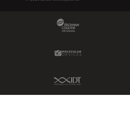
Beckman Coulter Link
Molecular Devices Link
IDT Link