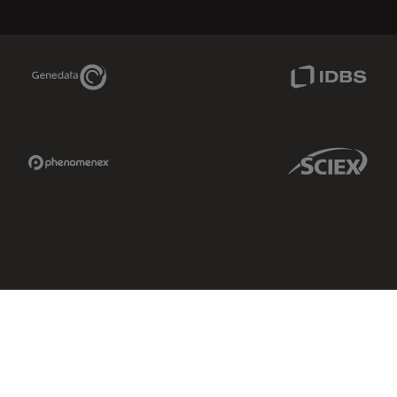
Genedata Link
IDBS Link
Phenomenex Link
Sciex Link