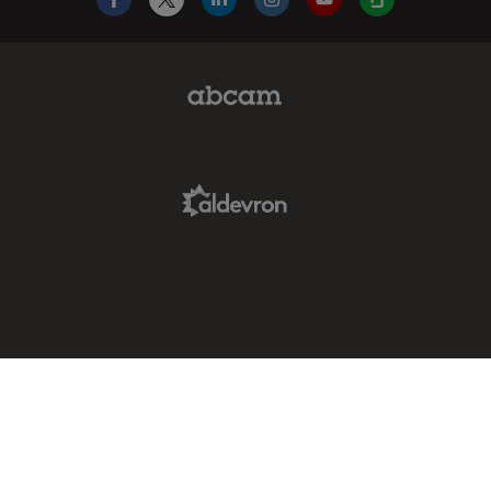
Facebook
X
LinkedIn
Instagram
YouTube
Glassdoor
Abcam Limited Link
Aldevron Link