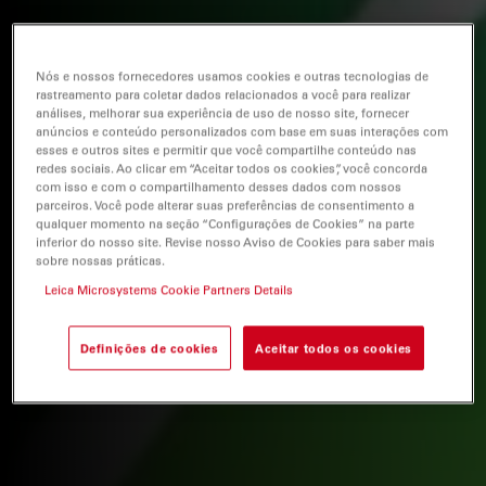
Nós e nossos fornecedores usamos cookies e outras tecnologias de
rastreamento para coletar dados relacionados a você para realizar
análises, melhorar sua experiência de uso de nosso site, fornecer
anúncios e conteúdo personalizados com base em suas interações com
esses e outros sites e permitir que você compartilhe conteúdo nas
redes sociais. Ao clicar em “Aceitar todos os cookies”, você concorda
com isso e com o compartilhamento desses dados com nossos
parceiros. Você pode alterar suas preferências de consentimento a
qualquer momento na seção “Configurações de Cookies” na parte
inferior do nosso site. Revise nosso Aviso de Cookies para saber mais
sobre nossas práticas.
Leica Microsystems Cookie Partners Details
Definições de cookies
Aceitar todos os cookies