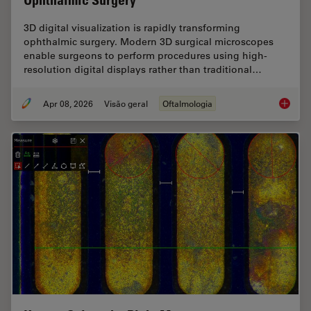
Ophthalmic Surgery
3D digital visualization is rapidly transforming
ophthalmic surgery. Modern 3D surgical microscopes
enable surgeons to perform procedures using high-
resolution digital displays rather than traditional…
Apr 08, 2026
Visão geral
Oftalmologia
4 Key B