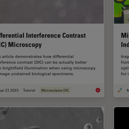
fferential Interference Contrast
Mi
IC) Microscopy
In
s article demonstrates how differential
Ins
erference contrast (DIC) can be actually better
from
n brightfield illumination when using microscopy
opti
image unstained biological specimens.
for 
pr 27, 2023
Tutorial
Microscópios DIC
M
Differential Interfe