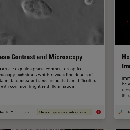
ase Contrast and Microscopy
Ho
Im
s article explains phase contrast, an optical
roscopy technique, which reveals fine details of
Imm
tained, transparent specimens that are difficult to
be 
 with common brightfield illumination.
tech
IF i
Mar 16, 2023
Tutorial
Microscópios de contraste de fases
Phase Contrast and