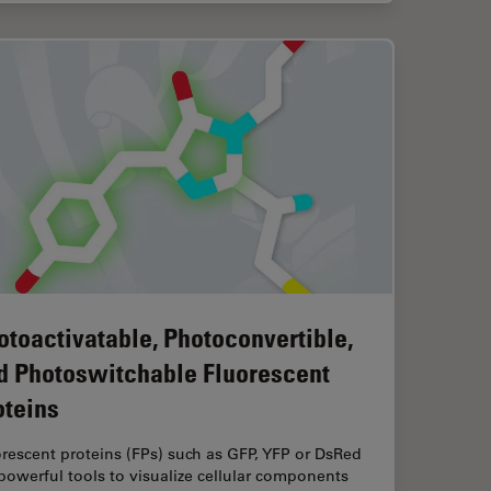
otoactivatable, Photoconvertible,
d Photoswitchable Fluorescent
oteins
rescent proteins (FPs) such as GFP, YFP or DsRed
powerful tools to visualize cellular components