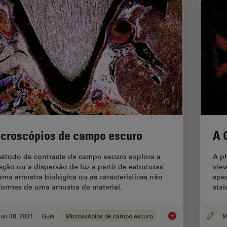
croscópios de campo escuro
A 
étodo de contraste de campo escuro explora a
A ph
ração ou a dispersão de luz a partir de estruturas
view
uma amostra biológica ou as características não
spec
formes de uma amostra de material.
stai
un 08, 2021
Guia
Microscópios de campo escuro
Microscópios de ca