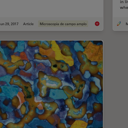
in l
when
un 29, 2017
Article
Microscopia de campo amplo
M
Introduction to Wide