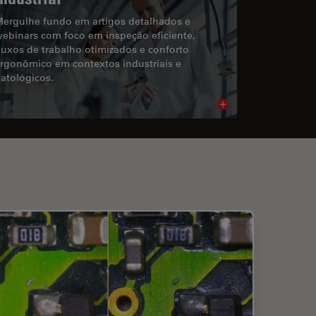
ergulhe fundo em artigos detalhados e
ebinars com foco em inspeção eficiente,
luxos de trabalho otimizados e conforto
rgonômico em contextos industriais e
atológicos.
cle
Read article