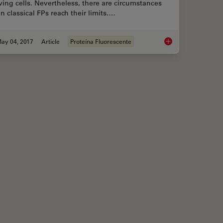
iving cells. Nevertheless, there are circumstances
 classical FPs reach their limits.…
ay 04, 2017
Article
Proteína Fluorescente
field Microscopy
Photoactivatable, Ph