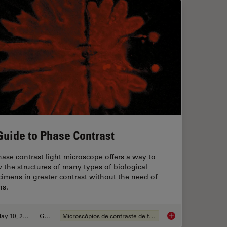
Guide to Phase Contrast
ase contrast light microscope offers a way to
 the structures of many types of biological
imens in greater contrast without the need of
ns.
May 10, 2021
Guia
Microscópios de contraste de fases
mpo escuro
A Guide to Phase Co