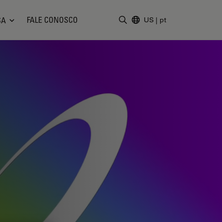
FALE CONOSCO
SA
US
|
pt
Insira o termo da pesquisa