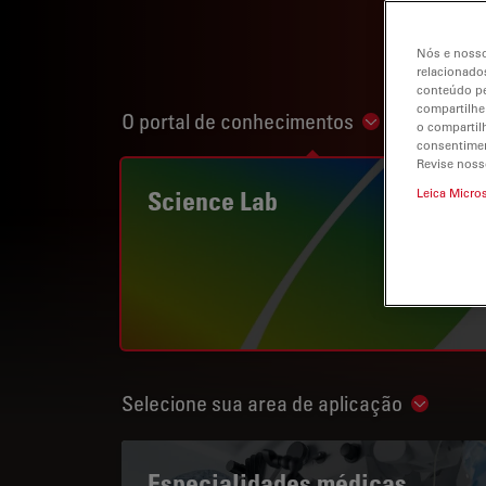
Nós e nosso
relacionados
conteúdo pe
compartilhe
O portal de conhecimentos
Show subnavi
o compartil
consentimen
Revise noss
Science Lab
Leica Micro
Selecione sua area de aplicação
Show su
Especialidades médicas