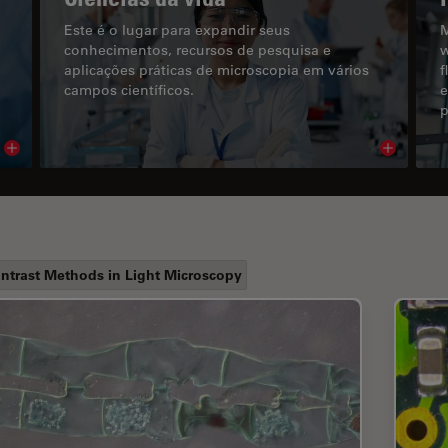
Este é o lugar para expandir seus
M
conhecimentos, recursos de pesquisa e
w
aplicações práticas de microscopia em vários
f
campos científicos.
e
p
Read article
Read arti
ntrast Methods in Light Microscopy