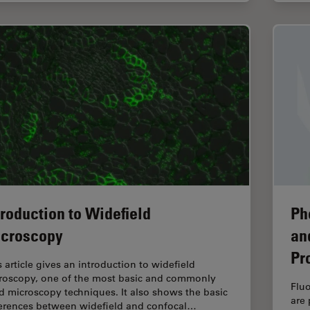
troduction to Widefield
Ph
croscopy
an
Pr
s article gives an introduction to widefield
roscopy, one of the most basic and commonly
Fluo
d microscopy techniques. It also shows the basic
are 
ferences between widefield and confocal…