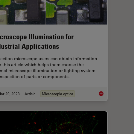
croscope Illumination for
dustrial Applications
pection microscope users can obtain information
 this article which helps them choose the
mal microscope illumination or lighting system
inspection of parts or components.
ar 20, 2023
Article
Microscopia optica
rence Contrast (DIC) Microscopy
Microscope Illuminati