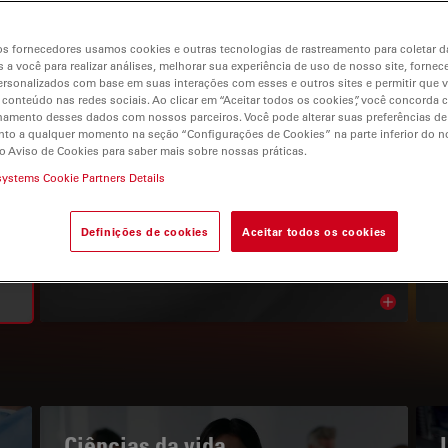
s fornecedores usamos cookies e outras tecnologias de rastreamento para coletar 
 a você para realizar análises, melhorar sua experiência de uso de nosso site, fornec
rsonalizados com base em suas interações com esses e outros sites e permitir que 
 conteúdo nas redes sociais. Ao clicar em “Aceitar todos os cookies”, você concorda
gation
hamento desses dados com nossos parceiros. Você pode alterar suas preferências de
to a qualquer momento na seção “Configurações de Cookies” na parte inferior do no
o Aviso de Cookies para saber mais sobre nossas práticas.
systems Cookie Partners Details
O PORTAL DE CONHECIMENTOS
Leia os nossos artigos mais
Definições de cookies
Aceitar todos os cookies
recentes
Read arti
bnavigation
Ciências da vida