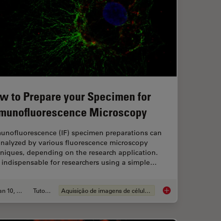
w to Prepare your Specimen for
munofluorescence Microscopy
unofluorescence (IF) specimen preparations can
analyzed by various fluorescence microscopy
niques, depending on the research application.
s indispensable for researchers using a simple…
Jan 10, 2022
Tutorial
Aquisição de imagens de células vivas
 Microscopy
How to Prepare you