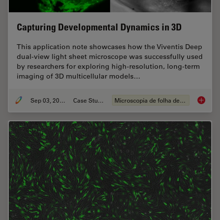
Capturing Developmental Dynamics in 3D
This application note showcases how the Viventis Deep
dual-view light sheet microscope was successfully used
by researchers for exploring high-resolution, long-term
imaging of 3D multicellular models…
Sep 03, 2025
Case Study
Microscopia de folha de luz
Capturi