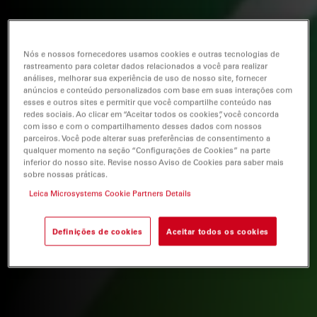
Nós e nossos fornecedores usamos cookies e outras tecnologias de
rastreamento para coletar dados relacionados a você para realizar
análises, melhorar sua experiência de uso de nosso site, fornecer
anúncios e conteúdo personalizados com base em suas interações com
esses e outros sites e permitir que você compartilhe conteúdo nas
redes sociais. Ao clicar em “Aceitar todos os cookies”, você concorda
com isso e com o compartilhamento desses dados com nossos
parceiros. Você pode alterar suas preferências de consentimento a
qualquer momento na seção “Configurações de Cookies” na parte
inferior do nosso site. Revise nosso Aviso de Cookies para saber mais
sobre nossas práticas.
Leica Microsystems Cookie Partners Details
Definições de cookies
Aceitar todos os cookies