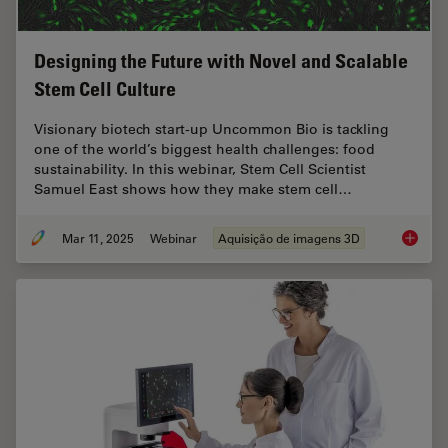
Designing the Future with Novel and Scalable
Stem Cell Culture
Visionary biotech start-up Uncommon Bio is tackling
one of the world’s biggest health challenges: food
sustainability. In this webinar, Stem Cell Scientist
Samuel East shows how they make stem cell…
Mar 11, 2025
Webinar
Aquisição de imagens 3D
Designi