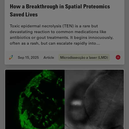
How a Breakthrough in Spatial Proteomics
Saved Lives
Toxic epidermal necrolysis (TEN) is a rare but
devastating reaction to common medications like
antibiotics or gout treatments. It begins innocuously,
often as a rash, but can escalate rapidly into…
Sep 15, 2025
Article
Microdissecção a laser (LMD)
How a B