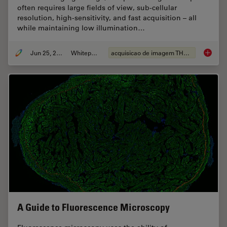
often requires large fields of view, sub-cellular
resolution, high-sensitivity, and fast acquisition – all
while maintaining low illumination…
Jun 25, 2026
Whitepaper
acquisicao de imagem THUNDER
Fast, H
A Guide to Fluorescence Microscopy