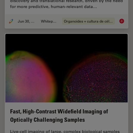
discovery and translational research, driven by the need
for more predictive, human-relevant data…
Jun 30, 2026
Whitepaper
Organoides + cultura de células 3D
What’s 
Fast, High-Contrast Widefield Imaging of
Optically Challenging Samples
Live‑cell imaging of large, complex biological samples