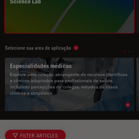
Science Lab
Selecione sua area de aplicação
Show subnavigation
Especialidades médicas
Explore uma coleção abrangente de recursos científicos
e clínicos adaptados para profissionais de saúde,
incluindo percepções de colegas, estudos de casos
clínicos e simpósios.
Read 
FILTER ARTICLES