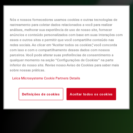
Nós e nossos fornecedores usamos cookies e outras tecnologias de
rastreamento para coletar dados relacionados a você para realizar
análises, melhorar sua experiência de uso de nosso site, fornecer
anúncios e conteúdo personalizados com base em suas interações com
esses e outros sites e permitir que você compartilhe conteúdo nas
redes sociais. Ao clicar em “Aceitar todos os cookies”, você concorda
com isso e com o compartilhamento desses dados com nossos
parceiros. Você pode alterar suas preferências de consentimento a
qualquer momento na seção “Configurações de Cookies” na parte
inferior do nosso site. Revise nosso Aviso de Cookies para saber mais
sobre nossas práticas.
Leica Microsystems Cookie Partners Details
Definições de cookies
Aceitar todos os cookies