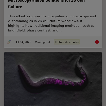
Microscopy and AI Solutions for 2D Cell
Culture
This eBook explores the integration of microscopy and
AI technologies in 2D cell culture workflows. It
highlights how traditional imaging methods—such as
brightfield, phase contrast, and…
Oct 14, 2025
Visão geral
Cultura de células
Microsco