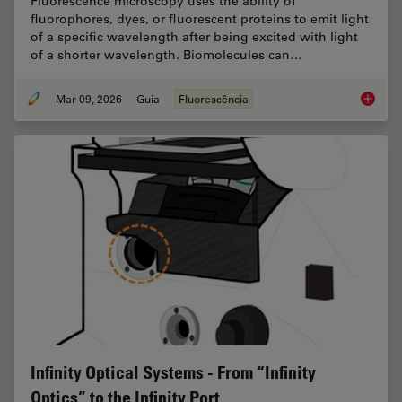
Fluorescence microscopy uses the ability of
fluorophores, dyes, or fluorescent proteins to emit light
of a specific wavelength after being excited with light
of a shorter wavelength. Biomolecules can…
Mar 09, 2026
Guia
Fluorescência
A Guide
Infinity Optical Systems - From “Infinity
Optics” to the Infinity Port