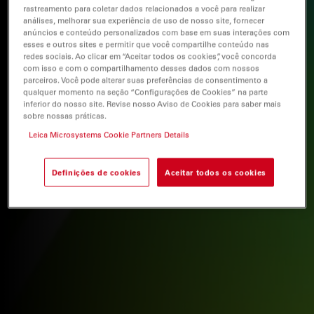
rastreamento para coletar dados relacionados a você para realizar
análises, melhorar sua experiência de uso de nosso site, fornecer
anúncios e conteúdo personalizados com base em suas interações com
esses e outros sites e permitir que você compartilhe conteúdo nas
redes sociais. Ao clicar em “Aceitar todos os cookies”, você concorda
com isso e com o compartilhamento desses dados com nossos
parceiros. Você pode alterar suas preferências de consentimento a
qualquer momento na seção “Configurações de Cookies” na parte
inferior do nosso site. Revise nosso Aviso de Cookies para saber mais
sobre nossas práticas.
Leica Microsystems Cookie Partners Details
Definições de cookies
Aceitar todos os cookies