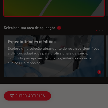
Selecione sua area de aplicação
Show subnavigation
Especialidades médicas
Explore uma coleção abrangente de recursos científicos
e clínicos adaptados para profissionais de saúde,
incluindo percepções de colegas, estudos de casos
clínicos e simpósios.
Read 
FILTER ARTICLES