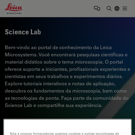
Leica Microsystems Logo
Togg
Insira o te
Science Lab
Bem-vindo ao portal de conhecimento da Leica
Microsystems. Você encontrará pesquisas científicas e
material didático sobre o tema microscopia. O portal
oferece suporte a iniciantes, profissionais experientes e
cientistas em seus trabalhos e experimentos diários.
Explore tutoriais interativos e notas de aplicação,
descubra os fundamentos da microscopia, bem como
as tecnologias de ponta. Faça parte da comunidade do
Science Lab e compartilhe sua experiência.
Nós e nossos fornecedores usamos cookies e outras tecnologias de