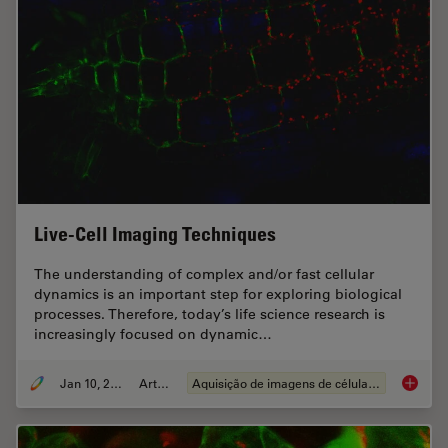
Live-Cell Imaging Techniques
The understanding of complex and/or fast cellular
dynamics is an important step for exploring biological
processes. Therefore, today’s life science research is
increasingly focused on dynamic…
Jan 10, 2022
Article
Aquisição de imagens de células vivas
Live-Ce