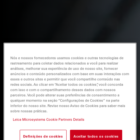
Nós e nossos fornecedores usamos cookies e outras tecnologias de
rastreamento para coletar dados relacionados a você para realizar
análises, melhorar sua experiência de uso de nosso site, fornecer
anúncios e conteúdo personalizados com base em suas interações com
esses e outros sites e permitir que você compartilhe conteúdo nas
redes sociais. Ao clicar em “Aceitar todos os cookies”, você concorda
com isso e com o compartilhamento desses dados com nossos
parceiros. Você pode alterar suas preferências de consentimento a
qualquer momento na seção “Configurações de Cookies” na parte
inferior do nosso site. Revise nosso Aviso de Cookies para saber mais
sobre nossas práticas.
Leica Microsystems Cookie Partners Details
Definições de cookies
Aceitar todos os cookies