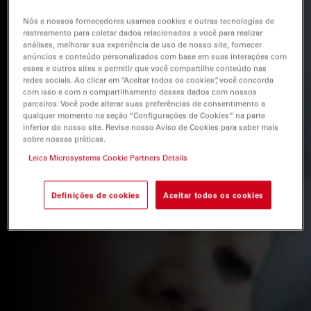
Nós e nossos fornecedores usamos cookies e outras tecnologias de
rastreamento para coletar dados relacionados a você para realizar
análises, melhorar sua experiência de uso de nosso site, fornecer
anúncios e conteúdo personalizados com base em suas interações com
esses e outros sites e permitir que você compartilhe conteúdo nas
redes sociais. Ao clicar em “Aceitar todos os cookies”, você concorda
com isso e com o compartilhamento desses dados com nossos
parceiros. Você pode alterar suas preferências de consentimento a
qualquer momento na seção “Configurações de Cookies” na parte
inferior do nosso site. Revise nosso Aviso de Cookies para saber mais
sobre nossas práticas.
Leica Microsystems Cookie Partners Details
Definições de cookies
Aceitar todos os cookies