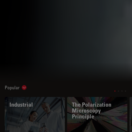
Popular
Show subnavigation
Industrial
The Polarization
Microscopy
Principle