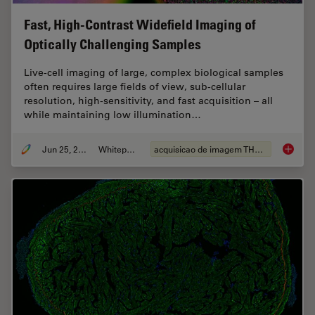
Fast, High-Contrast Widefield Imaging of
Optically Challenging Samples
Live‑cell imaging of large, complex biological samples
often requires large fields of view, sub-cellular
resolution, high-sensitivity, and fast acquisition – all
while maintaining low illumination…
Jun 25, 2026
Whitepaper
acquisicao de imagem THUNDER
Fast, H