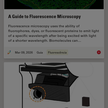
A Guide to Fluorescence Microscopy
Fluorescence microscopy uses the ability of
fluorophores, dyes, or fluorescent proteins to emit light
of a specific wavelength after being excited with light
of a shorter wavelength. Biomolecules can…
Mar 09, 2026
Guia
Fluorescência
A Guide