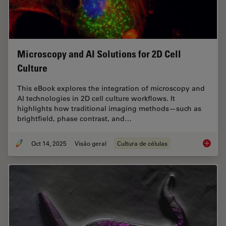
Microscopy and AI Solutions for 2D Cell
Culture
This eBook explores the integration of microscopy and
AI technologies in 2D cell culture workflows. It
highlights how traditional imaging methods—such as
brightfield, phase contrast, and…
Oct 14, 2025
Visão geral
Cultura de células
Microsco