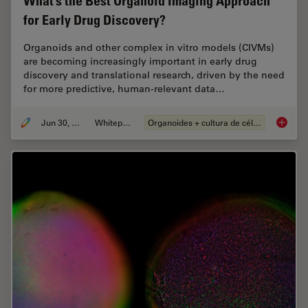
What’s the Best Organoid Imaging Approach
for Early Drug Discovery?
Organoids and other complex in vitro models (CIVMs)
are becoming increasingly important in early drug
discovery and translational research, driven by the need
for more predictive, human-relevant data…
Jun 30, 2026
Whitepaper
Organoides + cultura de células 3D
What’s 