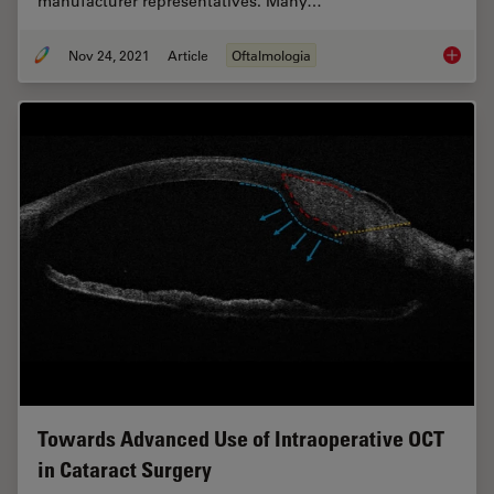
manufacturer representatives. Many…
Nov 24, 2021
Article
Oftalmologia
How to 
Towards Advanced Use of Intraoperative OCT
in Cataract Surgery