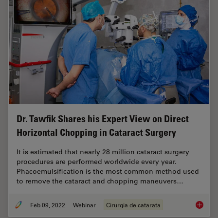
Dr. Tawfik Shares his Expert View on Direct
Horizontal Chopping in Cataract Surgery
It is estimated that nearly 28 million cataract surgery
procedures are performed worldwide every year.
Phacoemulsification is the most common method used
to remove the cataract and chopping maneuvers…
Feb 09, 2022
Webinar
Cirurgia de catarata
Dr. Taw