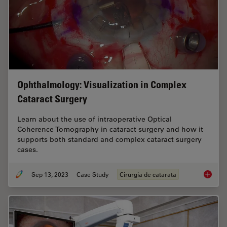
Ophthalmology: Visualization in Complex
Cataract Surgery
Learn about the use of intraoperative Optical
Coherence Tomography in cataract surgery and how it
supports both standard and complex cataract surgery
cases.
Sep 13, 2023
Case Study
Cirurgia de catarata
Ophthal