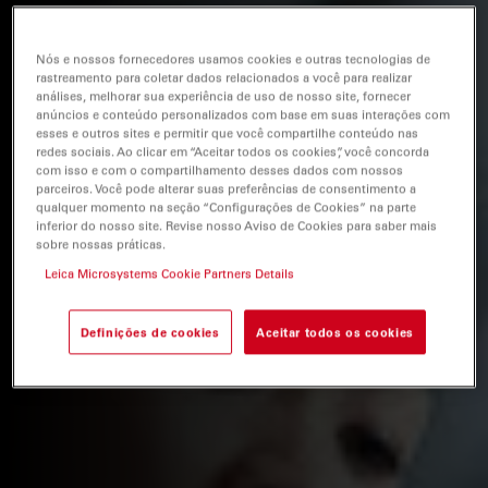
Nós e nossos fornecedores usamos cookies e outras tecnologias de
rastreamento para coletar dados relacionados a você para realizar
análises, melhorar sua experiência de uso de nosso site, fornecer
anúncios e conteúdo personalizados com base em suas interações com
esses e outros sites e permitir que você compartilhe conteúdo nas
redes sociais. Ao clicar em “Aceitar todos os cookies”, você concorda
com isso e com o compartilhamento desses dados com nossos
parceiros. Você pode alterar suas preferências de consentimento a
qualquer momento na seção “Configurações de Cookies” na parte
inferior do nosso site. Revise nosso Aviso de Cookies para saber mais
sobre nossas práticas.
Leica Microsystems Cookie Partners Details
Definições de cookies
Aceitar todos os cookies