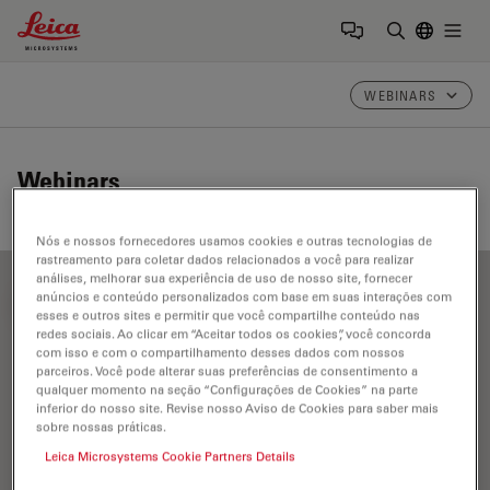
Leica Microsystems Logo
Togg
Insira o te
WEBINARS
Webinars
Nós e nossos fornecedores usamos cookies e outras tecnologias de
rastreamento para coletar dados relacionados a você para realizar
análises, melhorar sua experiência de uso de nosso site, fornecer
anúncios e conteúdo personalizados com base em suas interações com
FILTER ARTICLES
esses e outros sites e permitir que você compartilhe conteúdo nas
redes sociais. Ao clicar em “Aceitar todos os cookies”, você concorda
com isso e com o compartilhamento desses dados com nossos
parceiros. Você pode alterar suas preferências de consentimento a
THUNDER Imager Tissue
qualquer momento na seção “Configurações de Cookies” na parte
inferior do nosso site. Revise nosso Aviso de Cookies para saber mais
sobre nossas práticas.
Leica Microsystems Cookie Partners Details