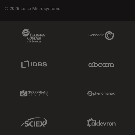
© 2026 Leica Microsystems
Beckman Coulter Link
Genedata Link
IDBS Link
Abcam Limited
Molecular Devices Link
Phenomenex L
Sciex Link
Aldevron Link