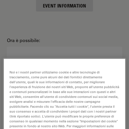
EVENT INFORMATION
Ora è possibile:
Nome
Noi e i nostri partner utilizziamo cookie e altre tecnologie di
tracciamento, come pure alcuni dei dati fornitici direttamente
dall'utente, quali le sue informazioni di contatto, per migliorare
l'esperienza di fruizione dei nostri siti Web, proporre all'utente pubblicità
e contenuti personalizzati in base alle sue interazioni con questi e altri
siti Web, consentire all'utente di condividere contenuti sui social media,
Cognome
svolgere analisi e misurare l'efficacia delle nostre campagne
pubblicitarie. Facendo clic su "Accetta tutti i cookie", l'utente presta il
suo consenso e accetta di condividere i propri dati con i nostri partner
(link riportato sotto). L'utente può modificare le proprie preferenze di
consenso in qualsiasi momento nella sezione "Impostazioni dei cookie"
presente in fondo al nostro sito Web. Per maggiori informazioni sulle