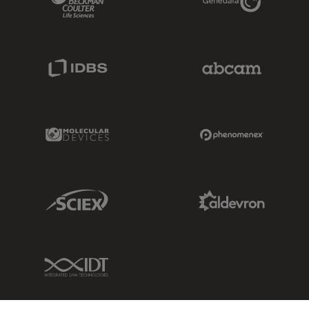
IDBS Link
Abcam Limited
Molecular Devices Link
Phenomenex L
Sciex Link
Aldevron Link
IDT Link