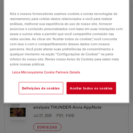
App Note - 3D-Tissue Microenvironment
Nós e nossos fornecedores usamos cookies e outras tecnologias de
rastreamento para coletar dados relacionados a você para realizar
Using AI-Analysis
análises, melhorar sua experiência de uso de nosso site, fornecer
Jul 27, 2026
PDF, 4 MB
anúncios e conteúdo personalizados com base em suas interações com
esses e outros sites e permitir que você compartilhe conteúdo nas
redes sociais. Ao clicar em “Aceitar todos os cookies”, você concorda
DOWNLOAD
com isso e com o compartilhamento desses dados com nossos
parceiros. Você pode alterar suas preferências de consentimento a
qualquer momento na seção “Configurações de Cookies” na parte
Create-new-options-for-live-cell-imaging
inferior do nosso site. Revise nosso Aviso de Cookies para saber mais
LMS AppNote THUNDER-Aivia
sobre nossas práticas.
Jul 27, 2026
PDF, 2 MB
Leica Microsystems Cookie Partners Details
DOWNLOAD
Definições de cookies
Aceitar todos os cookies
Fast high acuity imaging and AI assisted
analysis THUNDER-Aivia AppNote
Jul 27, 2026
PDF, 4 MB
DOWNLOAD