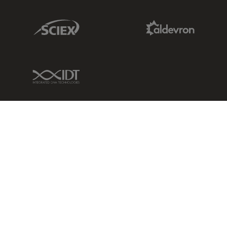
Sciex Link
Aldevron Link
IDT Link