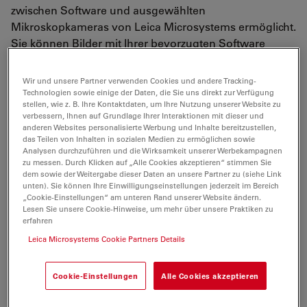
zwischen Software und ausgewählten
Mikroskopkameras von Leica Microsystems ermöglicht.
Sie können Bilder mit Ihrer bevorzugten Software
verarbeiten.
Wir und unsere Partner verwenden Cookies und andere Tracking-
Nutzen Sie die TWAIN-Funktion Ihrer Kamera, um diese
Technologien sowie einige der Daten, die Sie uns direkt zur Verfügung
zu steuern, Bilder zu erfassen und Bilddaten zur
stellen, wie z. B. Ihre Kontaktdaten, um Ihre Nutzung unserer Website zu
verbessern, Ihnen auf Grundlage Ihrer Interaktionen mit dieser und
Analyse und Archivierung an verschiedene
anderen Websites personalisierte Werbung und Inhalte bereitzustellen,
Speicherorte zu übertragen. Zum Beispiel können Sie
das Teilen von Inhalten in sozialen Medien zu ermöglichen sowie
Bilder einfach in Ihrem Labor/Krankenhaus-
Analysen durchzuführen und die Wirksamkeit unserer Werbekampagnen
zu messen. Durch Klicken auf „Alle Cookies akzeptieren“ stimmen Sie
Informationsmanagementsystem (LIS/KIS/LIMS)
dem sowie der Weitergabe dieser Daten an unsere Partner zu (siehe Link
speichern.
unten). Sie können Ihre Einwilligungseinstellungen jederzeit im Bereich
„Cookie-Einstellungen“ am unteren Rand unserer Website ändern.
Lesen Sie unsere Cookie-Hinweise, um mehr über unsere Praktiken zu
erfahren
Um Ihren kostenlosen TWAIN-Treiber zu erhalten, füllen Sie
bitte dieses Formular aus und senden Sie es an uns.
Leica Microsystems Cookie Partners Details
Cookie-Einstellungen
Alle Cookies akzeptieren