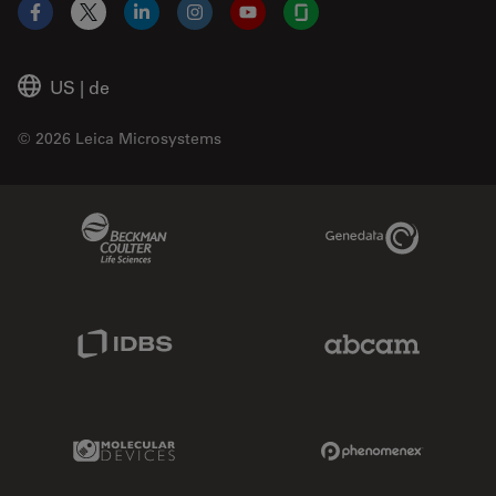
Facebook
X
LinkedIn
Instagram
YouTube
Glassdoor
US
|
de
© 2026 Leica Microsystems
Beckman Coulter Link
Genedata Link
IDBS Link
Abcam Limited
Molecular Devices Link
Phenomenex L