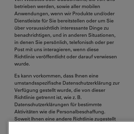
betrieben werden, sowie aller mobilen
Anwendungen, wenn wir Produkte und/oder
Dienstleiste für Sie bereitstellen oder um Sie
über voraussichtlich interessante Dinge zu
benachrichtigen, und in anderen Situationen,
in denen Sie persönlich, telefonisch oder per
Post mit uns interagieren, wenn diese
Richtlinie veröffentlicht oder darauf verwiesen
wurde.
Es kann vorkommen, dass Ihnen eine
umstandsspezifische Datenschutzerklärung zur
Verfügung gestellt wurde, die von dieser
Richtlinie getrennt ist, wie z. B.
Datenschutzerklärungen für bestimmte
Aktivitäten wie die Personalbeschaffung.
Soweit Ihnen eine andere Richtlinie zugestellt
wurde, so gilt diese Richtlinie und regelt
unsere Interaktionen mit Ihnen. Wenn Sie