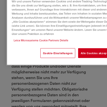
Wir und unsere Partner verwenden Cookies und andere Tracking-Technologie
personenbezogene Daten über andere
die Sie uns direkt zur Verfügung stellen, wie z. B. Ihre Kontaktdaten, um Ih
verbessern, Ihnen auf Grundlage Ihrer Interaktionen mit dieser und anderen
Parteien als Sie selbst bereitstellen, sind Sie
Werbung und Inhalte bereitzustellen, das Teilen von Inhalten in sozialen M
dafür verantwortlich sicherzustellen, dass sie
Analysen durchzuführen und die Wirksamkeit unserer Werbekampagnen zu m
wissen, wie wir deren personenbezogenen
„Alle Cookies akzeptieren“ stimmen Sie dem sowie der Weitergabe dieser Da
(siehe Link unten). Sie können Ihre Einwilligungseinstellungen jederzeit im 
Daten verarbeiten, und gegebenenfalls alle
Einstellungen“ am unteren Rand unserer Website ändern. Lesen Sie unsere
erforderlichen Zustimmungen im Voraus
über unsere Praktiken zu erfahren
einzuholen.
Leica Microsystems Cookie Partners Details
Wir verpflichten uns, personenbezogene
Cookie-Einstellungen
Alle Cookies akzep
Daten in Übereinstimmung mit den geltenden
Gesetzen zu verarbeiten. Bitte beachten Sie,
dass einige Produkte und/oder Dienste
möglicherweise nicht mehr zur Verfügung
stehen, wenn Sie uns Ihre
personenbezogenen Daten nicht zur
Verfügung stellen möchten. Obligatorische
personenbezogene Daten sind in den
jeweiligen Formularen gekennzeichnet oder
werden von uns gesondert mitgeteilt. Ihre