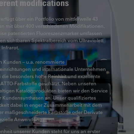
ferent modifications
rfügt über ein Portfolio von mittlerweile 43
n mit über 400 verschiedenen Modifikationen.
eise patentierten Fluoreszenzmarker umfassen
n sichtbaren Spektralbereich vom Ultraviolett
 Infrarot.
n Kunden – u.a. renommierte
einrichtungen und internationale Unternehmen
i die besonders hohe Reinheit und exzellente
r ATTO-Farbstoffe geschätzt. Neben unseren
haltigen Katalogprodukten bieten wir den Service
er Kundensynthesen an. Unser qualifiziertes
kelt dabei in enger Zusammenarbeit mit dem
r maßgeschneiderte Farbstoffe oder Derivate
pezielle Anwendung.
enheit unserer Kunden steht für uns an erster