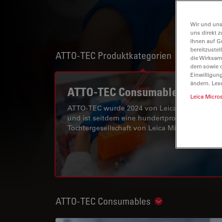
Wir und uns
uns direkt z
Ihnen auf G
bereitzuste
ATTO-TEC Produktkategorien
Show subna
die Wirksam
dem sowie d
Einwilligun
ändern. Les
ATTO-TEC Consumables
Leica Micro
ATTO-TEC wurde 2024 von Leica übernomme
und ist seitdem eine hundertprozentige
Tochtergesellschaft von Leica Microsystems.
ATTO-TEC Consumables
Show subnavigat