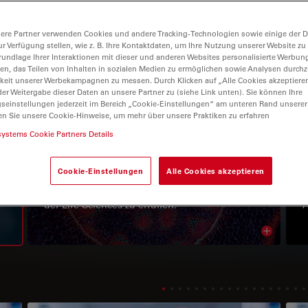
ere Partner verwenden Cookies und andere Tracking-Technologien sowie einige der Da
ur Verfügung stellen, wie z. B. Ihre Kontaktdaten, um Ihre Nutzung unserer Website zu
rundlage Ihrer Interaktionen mit dieser und anderen Websites personalisierte Werbun
llen, das Teilen von Inhalten in sozialen Medien zu ermöglichen sowie Analysen durc
vigation
keit unserer Werbekampagnen zu messen. Durch Klicken auf „Alle Cookies akzeptiere
er Weitergabe dieser Daten an unsere Partner zu (siehe Link unten). Sie können Ihre
gseinstellungen jederzeit im Bereich „Cookie-Einstellungen“ am unteren Rand unserer
en Sie unsere Cookie-Hinweise, um mehr über unsere Praktiken zu erfahren
Fluoreszenzlabel
systems Cookie Partners Details
n
ATTO-TEC bietet ein umfangreiches Sortiment
A
neuer, patentierter Fluoreszenzmarker an. Die
l
Cookie-Einstellungen
Alle Cookies akzeptieren
Farbstoffe wurden entwickelt, um die
A
Anforderungen von Anwendungen im Bereich
F
der Life Sciences zu erfüllen.
Read arti
ion