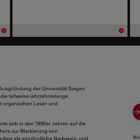
Product details
Product deta
Ausgründung der Universität Siegen
ie teilweise jahrzehntelange
it organischen Laser- und
te sich in den 1990er Jahren auf die
phore zur Markierung von
Bil
hniken als empfindliche Nachweis- und