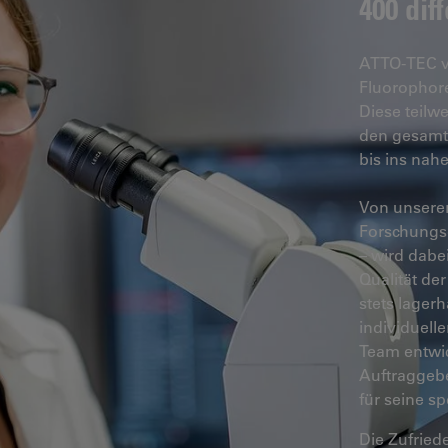
400 dif
ATTO-TEC ve
Fluorophore
Diese teilw
den gesamte
bis ins nahe
Von unsere
Forschungs
– wird dabe
Qualität de
stets lager
individuell
Team entwic
Auftraggebe
für seine s
Die Zufried