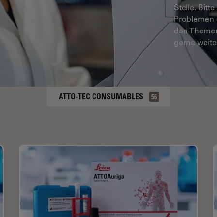
Stelle. Bitt
Problemen 
den Themen 
gerne weite
ATTO-TEC CONSUMABLES
56