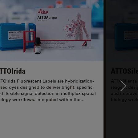
TTOIrida
ATTOSil
TOIrida Fluorescent Labels are hybridization-
ATTOSilenta 
Ne
sed dyes designed to deliver bright, specific,
reagent desi
d flexible signal detection in multiplex spatial
and improve s
ology workflows. Integrated within the
biology work
TOAuriga...
ATTOAuriga..