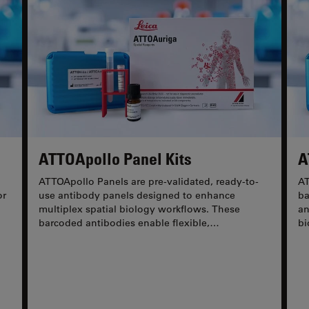
ATTOApollo Panel Kits
A
ATTOApollo Panels are pre-validated, ready-to-
AT
or
use antibody panels designed to enhance
ba
multiplex spatial biology workflows. These
an
barcoded antibodies enable flexible,
bi
hybridization-based labeling with...
AT