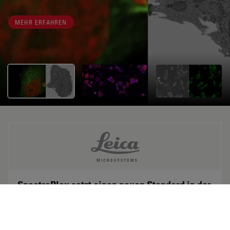
MEHR ERFAHREN
SpectraPlex setzt einen neuen Standard in der
räumlichen Biologie
Leica Microsystems stellt die nächste Generation ihrer