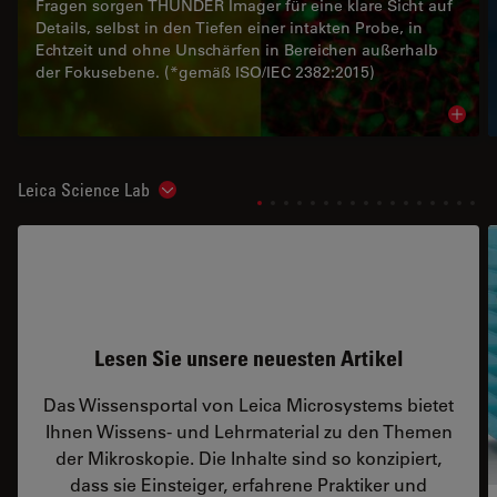
Fragen sorgen THUNDER Imager für eine klare Sicht auf
Details, selbst in den Tiefen einer intakten Probe, in
Echtzeit und ohne Unschärfen in Bereichen außerhalb
der Fokusebene. (*gemäß ISO/IEC 2382:2015)
Read 
Leica Science Lab
Show subnavigation
Lesen Sie unsere neuesten Artikel
Das Wissensportal von Leica Microsystems bietet
Ihnen Wissens- und Lehrmaterial zu den Themen
der Mikroskopie. Die Inhalte sind so konzipiert,
dass sie Einsteiger, erfahrene Praktiker und