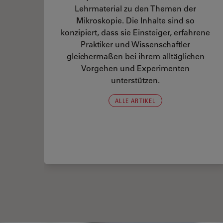
Lehrmaterial zu den Themen der
Mikroskopie. Die Inhalte sind so
 in
konzipiert, dass sie Einsteiger, erfahrene
Praktiker und Wissenschaftler
gleichermaßen bei ihrem alltäglichen
Vorgehen und Experimenten
s,
unterstützen.
ding
es
ALLE ARTIKEL
er Zellen
Ratiometric Imaging and Analysis of Ion Concentration in Cells