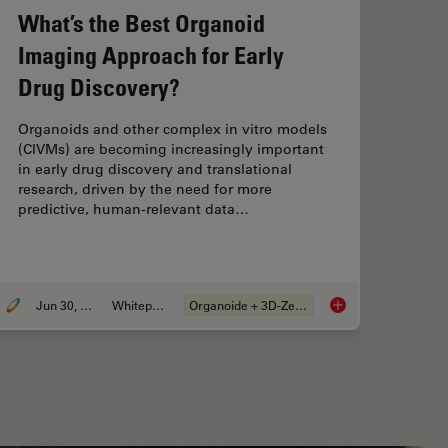
What’s the Best Organoid
Wa
Imaging Approach for Early
HP
Drug Discovery?
Waff
to c
Organoids and other complex in vitro models
guid
(CIVMs) are becoming increasingly important
carr
in early drug discovery and translational
mill
research, driven by the need for more
predictive, human-relevant data…
Jun 30, 2026
Whitepaper
Organoide + 3D-Zellkultur
ple Preparation: From Waffle Method to Serial Lift-Out
What’s the Best Org