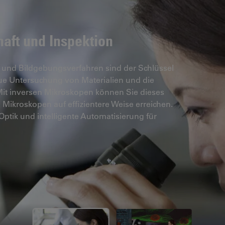
aft und Inspektion
und Bildgebungsverfahren sind der Schlüssel
aue Untersuchung von Materialien und die
. Mit inversen Mikroskopen können Sie dieses
n Mikroskopen auf effizientere Weise erreichen.
Optik und intelligente Automatisierung für