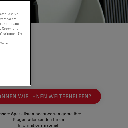
ten, die Sie
 verbessern,
g und Inhalte
hzuführen und
n“ stimmen Sie
 Website
ÖNNEN WIR IHNEN WEITERHELFEN?
nsere Spezialisten beantworten gerne Ihre
Fragen oder senden Ihnen
Informationsmaterial.