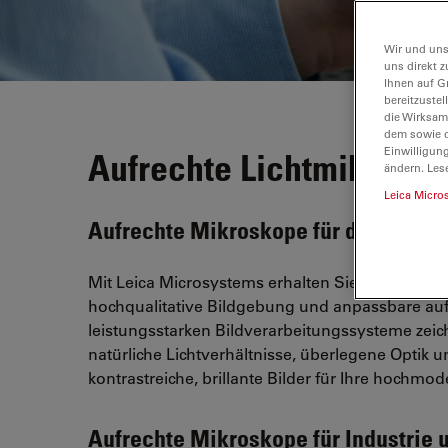
Wir und uns
uns direkt z
Ihnen auf G
bereitzuste
die Wirksam
dem sowie d
Einwilligun
Aufrechte Lichtmikrosk
ändern. Les
Leica Micro
Aufrechte Mikroskope für die Life 
Mit Leica Microsystems erhalten Sie die für Ihre
hochqualitative Bildgebung und anpassbare auf
leistungsstarken Bildverarbeitungssysteme zeic
natürliche Lichtverhältnisse, überlegene Optik 
kontrastreiche, brillante Bilder für Ihre hochmo
Aufrechte Mikroskope für Industrie 