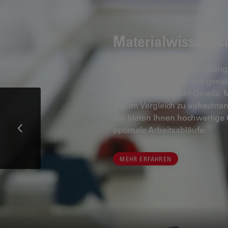
Materialwissensch
Optimale Probenvorbereitung 
für die zuverlässige und gen
Visualisierung feiner Details
Ziel im Vergleich zu aufrechte
Sie bieten Ihnen hochwertige 
optimale Arbeitsabläufe.
MEHR ERFAHREN