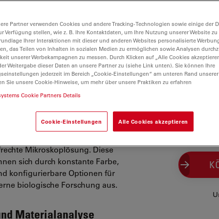
ere Partner verwenden Cookies und andere Tracking-Technologien sowie einige der Da
ur Verfügung stellen, wie z. B. Ihre Kontaktdaten, um Ihre Nutzung unserer Website zu
rundlage Ihrer Interaktionen mit dieser und anderen Websites personalisierte Werbun
llen, das Teilen von Inhalten in sozialen Medien zu ermöglichen sowie Analysen durc
keit unserer Werbekampagnen zu messen. Durch Klicken auf „Alle Cookies akzeptiere
er Weitergabe dieser Daten an unsere Partner zu (siehe Link unten). Sie können Ihre
gseinstellungen jederzeit im Bereich „Cookie-Einstellungen“ am unteren Rand unserer
ope
en Sie unsere Cookie-Hinweise, um mehr über unsere Praktiken zu erfahren
systems Cookie Partners Details
Science-Forschung
Cookie-Einstellungen
Alle Cookies akzeptieren
 Life Science-Forschung benötigte,
rechte Mikroskoplösung. Diese
hnen sich durch konstante Farbe,
K
und konfigurierbare Optionen für
derne biologische Forschung aus.
U
und Materialanalyse