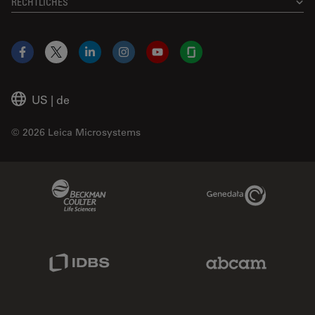
RECHTLICHES
Facebook
X
LinkedIn
Instagram
YouTube
Glassdoor
US
|
de
© 2026 Leica Microsystems
Beckman Coulter Link
Genedata Link
IDBS Link
Abcam Limited