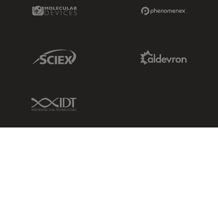
Molecular Devices Link
Phenomenex L
Sciex Link
Aldevron Link
IDT Link