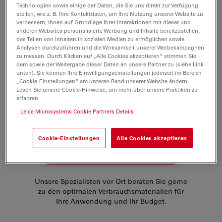
zur Verfügung und können an Amino- und
Technologien sowie einige der Daten, die Sie uns direkt zur Verfügung
stellen, wie z. B. Ihre Kontaktdaten, um Ihre Nutzung unserer Website zu
Mercaptogruppen gekoppelt werden. Darüberhinaus
verbessern, Ihnen auf Grundlage Ihrer Interaktionen mit dieser und
werden Biotin-, Phalloidin- und Streptavidinkonjugate
anderen Websites personalisierte Werbung und Inhalte bereitzustellen,
das Teilen von Inhalten in sozialen Medien zu ermöglichen sowie
angeboten.
Analysen durchzuführen und die Wirksamkeit unserer Werbekampagnen
zu messen. Durch Klicken auf „Alle Cookies akzeptieren“ stimmen Sie
Die charakteristischen Eigenschaften der Farbstoffe
dem sowie der Weitergabe dieser Daten an unsere Partner zu (siehe Link
sind:
unten). Sie können Ihre Einwilligungseinstellungen jederzeit im Bereich
„Cookie-Einstellungen“ am unteren Rand unserer Website ändern.
Lesen Sie unsere Cookie-Hinweise, um mehr über unsere Praktiken zu
erfahren
starke Absorption (hoher Extinktionskoeffizient)
Leica Microsystems Cookie Partners Details
hohe Photostabilität
Cookie-Einstellungen
Alle Cookies akzeptieren
BRAUCHEN SIE HILFE?
Unsere Spezialisten vor Ort beraten Sie gerne
zu den optimalen Verbrauchsmaterialien für
Ihre Anwendung und Ihr Budget.