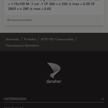
= 1.15×105 M -1 cm -1 CF 260 = ε 260 /ε max = 0.35 CF
2800 = ε 280 /ε max = 0.60
Biowissenschaften
Startseite
Produkte
ATTO-TEC Consumables
Fluorescence Quenchers
Danaher Logo
Footer
UNTERNEHMEN