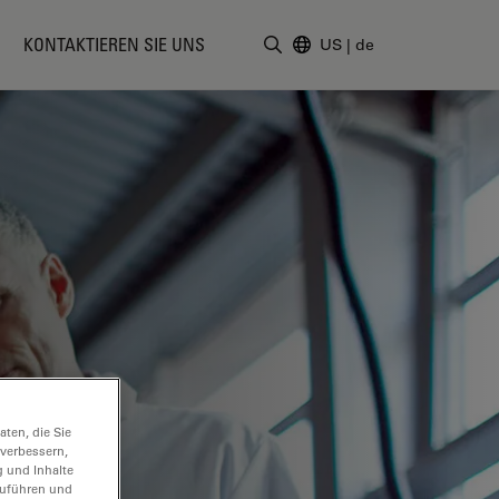
KONTAKTIEREN SIE UNS
US
|
de
Suchbegriff eingeben
ten, die Sie
 verbessern,
g und Inhalte
hzuführen und