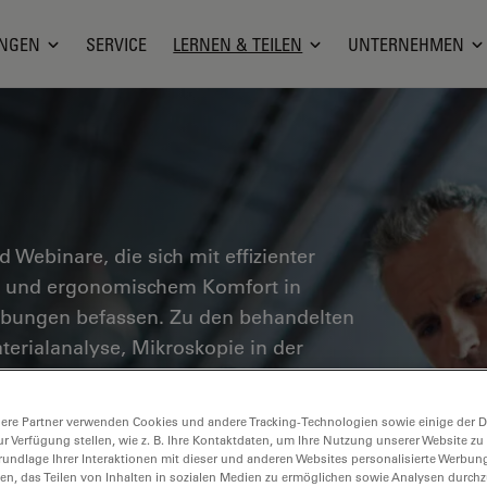
NGEN
SERVICE
LERNEN & TEILEN
UNTERNEHMEN
nd Webinare, die sich mit effizienter
en und ergonomischem Komfort in
ebungen befassen. Zu den behandelten
erialanalyse, Mikroskopie in der
n wertvolle Einblicke in den Einsatz von
er Präzision und Effizienz von
ere Partner verwenden Cookies und andere Tracking-Technologien sowie einige der Da
n pathologischen Diagnose und
ur Verfügung stellen, wie z. B. Ihre Kontaktdaten, um Ihre Nutzung unserer Website zu
rundlage Ihrer Interaktionen mit dieser und anderen Websites personalisierte Werbun
llen, das Teilen von Inhalten in sozialen Medien zu ermöglichen sowie Analysen durc