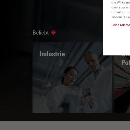
die Wirksam
dem sowie d
Einwilligun
ändern. Les
Leica Micro
Beliebt
Show subnavigation
Industrie
Das
Po