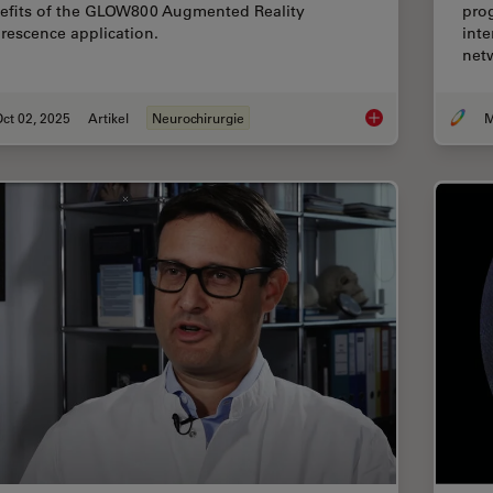
efits of the GLOW800 Augmented Reality
prog
orescence application.
inte
net
ct 02, 2025
Artikel
Neurochirurgie
M
How AR Fluorescenc