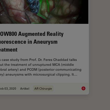
OW800 Augmented Reality
uorescence in Aneurysm
eatment
s case study from Prof. Dr. Feres Chaddad talks
ut the treatment of unruptured MCA (middle
ebral artery) and PCOM (posterior communicating
ery) aneurysms with microsurgical clipping. It…
eb 03, 2020
Artikel
AR Chirurgie
GLOW800 Augmented 