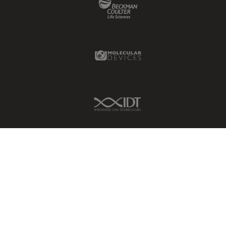
Beckman Coulter Link
Imperial Imaging Hub
In vivo
Ganzkörperbildgebung
Molecular Devices Link
Industrielle Mikroskopie
Inspektionsmikroskopie
Intraoperative OCT
IDT Link
Inverted Microscopy
Ionenstrahlätzen
Kameras
Kataraktchirurgie
Klinische Pathologie
Kohärentes Raman-
Streumikroskop (CRS)
Konfokalmikroskopie