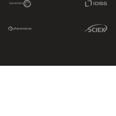
Genedata Link
IDBS Link
Phenomenex Link
Sciex Link