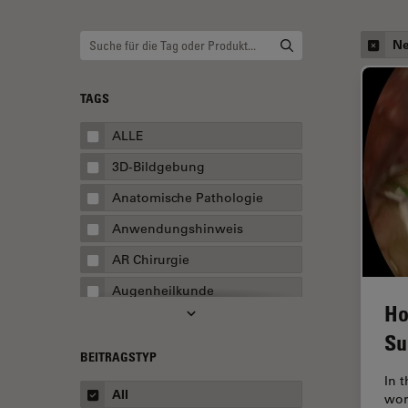
Ne
TAGS
ALLE
3D-Bildgebung
Anatomische Pathologie
Anwendungshinweis
AR Chirurgie
Augenheilkunde
Ho
Augmented Reality
Su
Ausbildung
BEITRAGSTYP
In 
Automatisierte Mikroskopie
All
wor