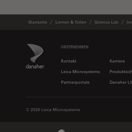
Fortgeschrittene
Mikroskopietechniken
Startseite
Lernen & Teilen
Science Lab
In
FRAP
FRET
Geschichte
Footer
Danaher Logo
UNTERNEHMEN
Glaucomchirurgie
Kontakt
Karriere
Grundlagen der Mikroskopie
Leica Microsystems
Produktsic
Grundlegende
Mikroskopietechniken
Partnerportale
Danaher Li
Gynäkologie and Urologie
Hochdruckgefrieren
© 2026 Leica Microsystems
Hornhautchirurgie
HyD
Immunfluoreszenz