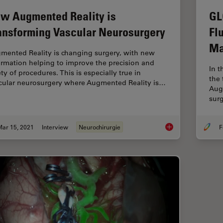
w Augmented Reality is
GL
ansforming Vascular Neurosurgery
Fl
Ma
mented Reality is changing surgery, with new
ormation helping to improve the precision and
In t
ty of procedures. This is especially true in
the 
cular neurosurgery where Augmented Reality is…
Aug
sur
Mar 15, 2021
Interview
Neurochirurgie
F
How Augmented Reali