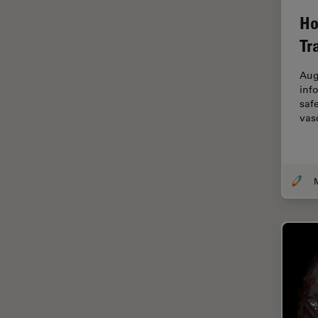
Ho
Centre of Excellence Oxford
Tr
Chirurgische Mikroskopie
CLEM
Aug
inf
Contrast Methods in Light
safe
Microscopy
vas
Cryo REM
DIC-Mikroskopie
Digitale Mikroskopie
Drosophila-Forschung
Dunkelfeldmikroskopie
Elektronenmikroskopie
Elektronenmikroskopie
Probenvorbereitung
Elektronik- und