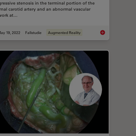
ressive stenosis in the terminal portion of the
rnal carotid artery and an abnormal vascular
work at…
ay 19, 2022
Fallstudie
Augmented Reality
e Imaging Supports Neurovascular Surgery
How AR Helps in the