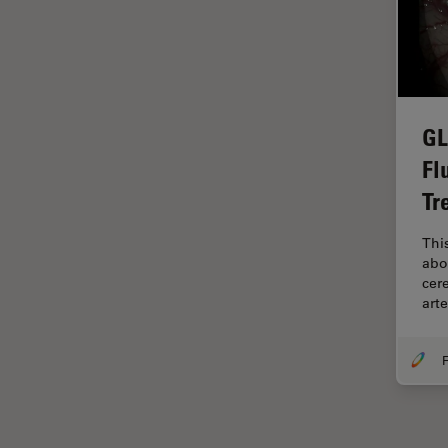
Halbleiterindustrie
EMBL Imaging Centre
Ergonomie
F-Techniques
GL
Färbung
Fl
FLIM
Tr
(Fluoreszenzlebensdauer-
Imaging-Mikroskopie)
Thi
Fluoreszenz
abo
cer
Fluoreszenzproteine
art
Fluorophore
FluoSync
F
Forensik
Fortgeschrittene Bildgebung
und Analyse von Gewebe