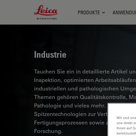
Leica Microsystems Logo
PRODUKTE
ANWENDU
Industrie
Tauchen Sie ein in detaillierte Artikel u
Inspektion, optimierten Arbeitsabläuf
industriellen und pathologischen Umg
Themen gehören Qualitätskontrolle, Mat
Pathologie und vieles mehr. Sie erhalte
Spitzentechnologien zur Verbesserung d
Wir und uns
Fertigungsprozessen sowie zur präzise
uns direkt z
Ihnen auf G
Forschung.
bereitzuste