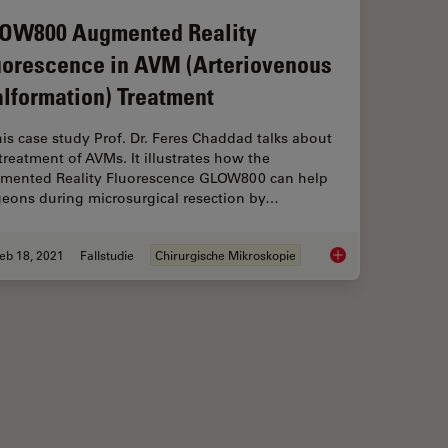
OW800 Augmented Reality
uorescence in AVM (Arteriovenous
lformation) Treatment
his case study Prof. Dr. Feres Chaddad talks about
treatment of AVMs. It illustrates how the
mented Reality Fluorescence GLOW800 can help
geons during microsurgical resection by…
eb 18, 2021
Fallstudie
Chirurgische Mikroskopie
ty is Transforming Vascular Neurosurgery
GLOW800 Augmented 