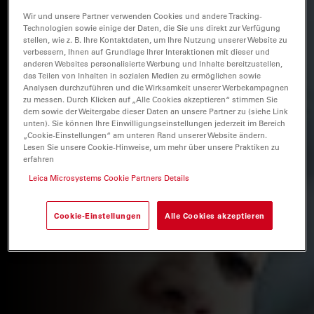
Wir und unsere Partner verwenden Cookies und andere Tracking-
Technologien sowie einige der Daten, die Sie uns direkt zur Verfügung
stellen, wie z. B. Ihre Kontaktdaten, um Ihre Nutzung unserer Website zu
verbessern, Ihnen auf Grundlage Ihrer Interaktionen mit dieser und
anderen Websites personalisierte Werbung und Inhalte bereitzustellen,
das Teilen von Inhalten in sozialen Medien zu ermöglichen sowie
Analysen durchzuführen und die Wirksamkeit unserer Werbekampagnen
zu messen. Durch Klicken auf „Alle Cookies akzeptieren“ stimmen Sie
dem sowie der Weitergabe dieser Daten an unsere Partner zu (siehe Link
unten). Sie können Ihre Einwilligungseinstellungen jederzeit im Bereich
„Cookie-Einstellungen“ am unteren Rand unserer Website ändern.
Lesen Sie unsere Cookie-Hinweise, um mehr über unsere Praktiken zu
erfahren
Leica Microsystems Cookie Partners Details
Cookie-Einstellungen
Alle Cookies akzeptieren