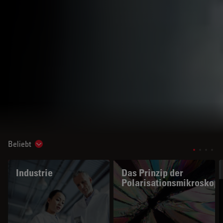
Beliebt
Show subnavigation
Industrie
Das Prinzip der
Polarisationsmikroskopi