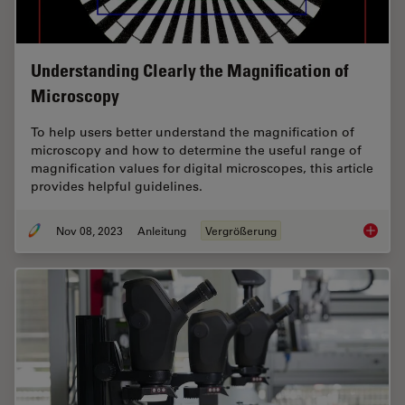
Understanding Clearly the Magnification of
Microscopy
To help users better understand the magnification of
microscopy and how to determine the useful range of
magnification values for digital microscopes, this article
provides helpful guidelines.
Nov 08, 2023
Anleitung
Vergrößerung
Underst