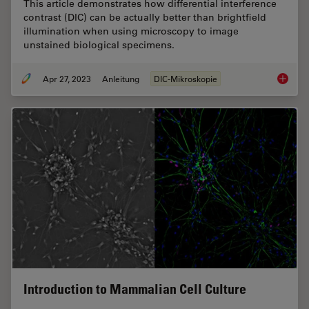
This article demonstrates how differential interference
contrast (DIC) can be actually better than brightfield
illumination when using microscopy to image
unstained biological specimens.
Apr 27, 2023
Anleitung
DIC-Mikroskopie
Differen
Introduction to Mammalian Cell Culture