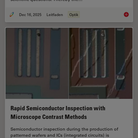
Dec 16, 2025
Leitfaden
Optik
Factors
Rapid Semiconductor Inspection with
Microscope Contrast Methods
Semiconductor inspection during the production of
patterned wafers and ICs (integrated circuits) is