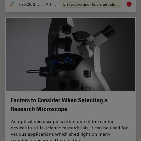
Feb 26, 2026
Artikel
Elektronik- und Halbleiterindustrie
6-Inch 
Factors to Consider When Selecting a
Research Microscope
An optical microscope is often one of the central
devices in a life-science research lab. It can be used for
various applications which shed light on many
scientific questions. Thereby the…