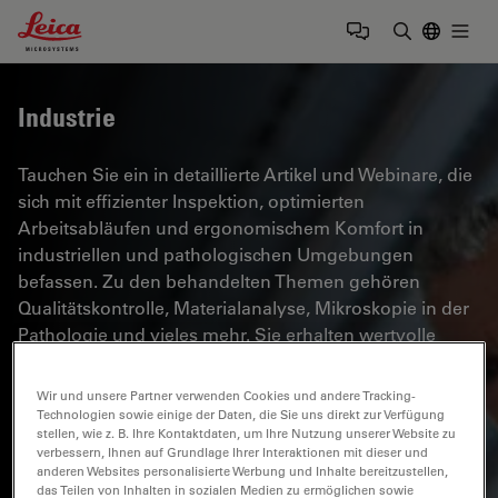
Leica Microsystems Logo
Togg
Suchbegrif
Industrie
Tauchen Sie ein in detaillierte Artikel und Webinare, die
sich mit effizienter Inspektion, optimierten
Arbeitsabläufen und ergonomischem Komfort in
industriellen und pathologischen Umgebungen
befassen. Zu den behandelten Themen gehören
Qualitätskontrolle, Materialanalyse, Mikroskopie in der
Pathologie und vieles mehr. Sie erhalten wertvolle
Einblicke in den Einsatz von Spitzentechnologien zur
Verbesserung der Präzision und Effizienz von
Wir und unsere Partner verwenden Cookies und andere Tracking-
Fertigungsprozessen sowie zur präzisen
Technologien sowie einige der Daten, die Sie uns direkt zur Verfügung
stellen, wie z. B. Ihre Kontaktdaten, um Ihre Nutzung unserer Website zu
pathologischen Diagnose und Forschung.
verbessern, Ihnen auf Grundlage Ihrer Interaktionen mit dieser und
anderen Websites personalisierte Werbung und Inhalte bereitzustellen,
das Teilen von Inhalten in sozialen Medien zu ermöglichen sowie