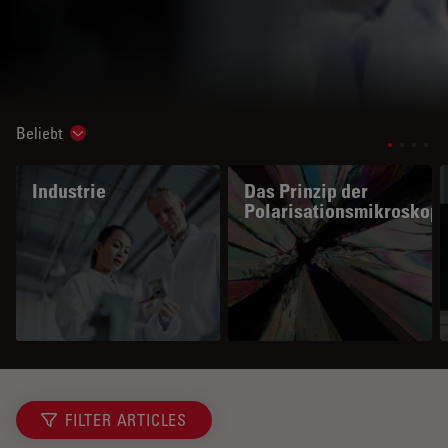
Beliebt
Show subnavigation
Industrie
Das Prinzip der
Polarisationsmikroskopi
FILTER ARTICLES