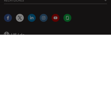
RECHTLICHES
Facebook
X
LinkedIn
Instagram
YouTube
Glassdoor
US
|
de
© 2026 Leica Microsystems
Beckman Coulter Link
Genedata Link
IDBS Link
Abcam Limited