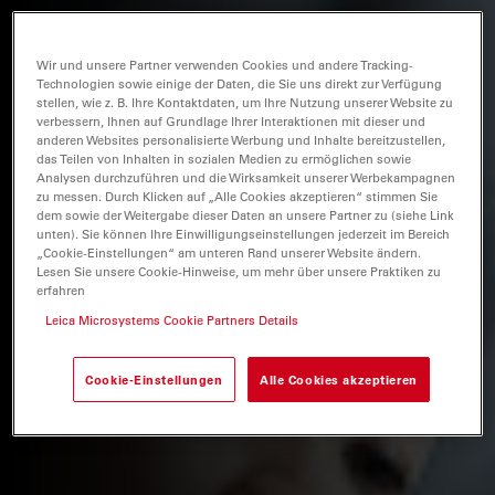
Wir und unsere Partner verwenden Cookies und andere Tracking-
Technologien sowie einige der Daten, die Sie uns direkt zur Verfügung
stellen, wie z. B. Ihre Kontaktdaten, um Ihre Nutzung unserer Website zu
verbessern, Ihnen auf Grundlage Ihrer Interaktionen mit dieser und
anderen Websites personalisierte Werbung und Inhalte bereitzustellen,
das Teilen von Inhalten in sozialen Medien zu ermöglichen sowie
Analysen durchzuführen und die Wirksamkeit unserer Werbekampagnen
zu messen. Durch Klicken auf „Alle Cookies akzeptieren“ stimmen Sie
dem sowie der Weitergabe dieser Daten an unsere Partner zu (siehe Link
unten). Sie können Ihre Einwilligungseinstellungen jederzeit im Bereich
„Cookie-Einstellungen“ am unteren Rand unserer Website ändern.
Lesen Sie unsere Cookie-Hinweise, um mehr über unsere Praktiken zu
erfahren
Leica Microsystems Cookie Partners Details
Cookie-Einstellungen
Alle Cookies akzeptieren