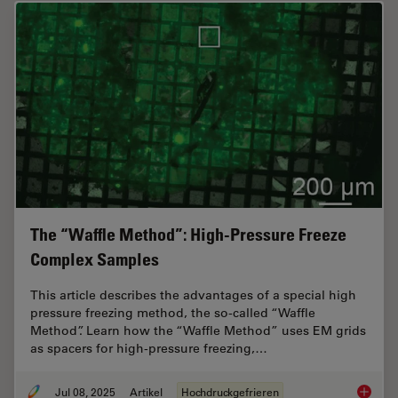
The “Waffle Method”: High-Pressure Freeze
Complex Samples
This article describes the advantages of a special high
pressure freezing method, the so-called “Waffle
Method”. Learn how the “Waffle Method” uses EM grids
as spacers for high-pressure freezing,…
Jul 08, 2025
Artikel
Hochdruckgefrieren
The “Wa