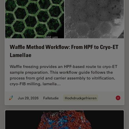
Waffle Method Workflow: From HPF to Cryo-ET
Lamellae
Waffle freezing provides an HPF-based route to cryo-ET
sample preparation. This workflow guide follows the
process from grid and carrier assembly to vitrification,
cryo-FIB milling, lamella…
Jun 29, 2026
Fallstudie
Hochdruckgefrieren
Waffle 