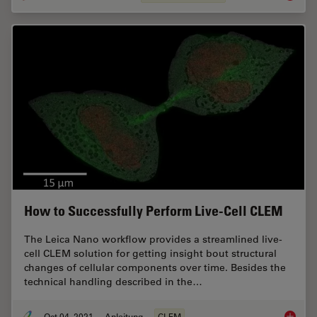
How to Successfully Perform Live-Cell CLEM
The Leica Nano workflow provides a streamlined live-
cell CLEM solution for getting insight bout structural
changes of cellular components over time. Besides the
technical handling described in the…
Oct 04, 2021
Anleitung
CLEM
How to 