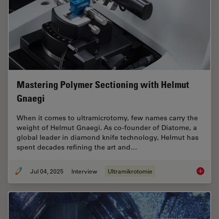
Mastering Polymer Sectioning with Helmut
Gnaegi
When it comes to ultramicrotomy, few names carry the
weight of Helmut Gnaegi. As co-founder of Diatome, a
global leader in diamond knife technology, Helmut has
spent decades refining the art and…
Jul 04, 2025
Interview
Ultramikrotomie
Masteri