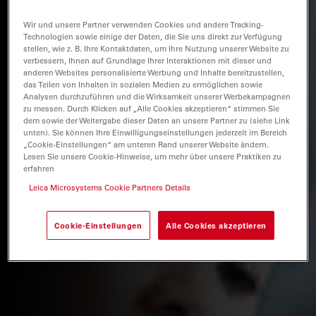
Wir und unsere Partner verwenden Cookies und andere Tracking-
Technologien sowie einige der Daten, die Sie uns direkt zur Verfügung
stellen, wie z. B. Ihre Kontaktdaten, um Ihre Nutzung unserer Website zu
verbessern, Ihnen auf Grundlage Ihrer Interaktionen mit dieser und
anderen Websites personalisierte Werbung und Inhalte bereitzustellen,
das Teilen von Inhalten in sozialen Medien zu ermöglichen sowie
Analysen durchzuführen und die Wirksamkeit unserer Werbekampagnen
zu messen. Durch Klicken auf „Alle Cookies akzeptieren“ stimmen Sie
dem sowie der Weitergabe dieser Daten an unsere Partner zu (siehe Link
unten). Sie können Ihre Einwilligungseinstellungen jederzeit im Bereich
„Cookie-Einstellungen“ am unteren Rand unserer Website ändern.
Lesen Sie unsere Cookie-Hinweise, um mehr über unsere Praktiken zu
erfahren
Leica Microsystems Cookie Partners Details
Cookie-Einstellungen
Alle Cookies akzeptieren