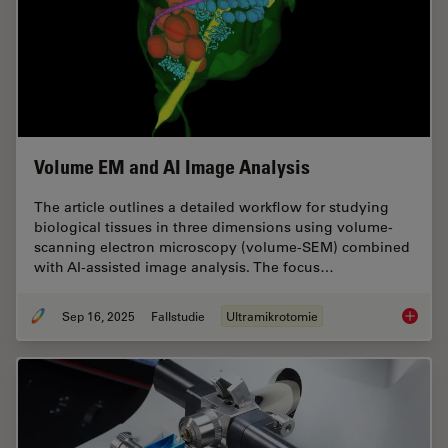
Volume EM and AI Image Analysis
The article outlines a detailed workflow for studying
biological tissues in three dimensions using volume-
scanning electron microscopy (volume-SEM) combined
with AI-assisted image analysis. The focus…
Sep 16, 2025
Fallstudie
Ultramikrotomie
Volume 