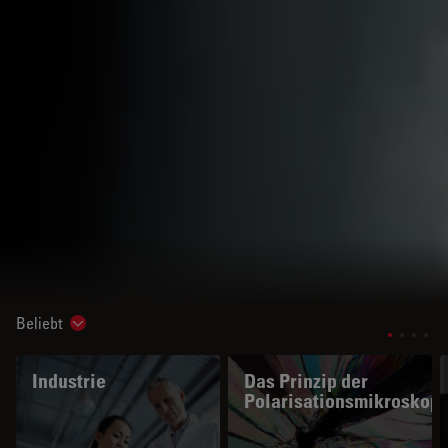
Beliebt
Show subnavigation
Industrie
Das Prinzip der
Polarisationsmikroskopi