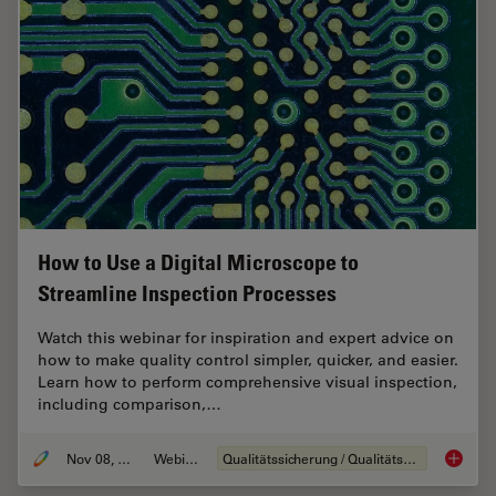
How to Use a Digital Microscope to
Streamline Inspection Processes
Watch this webinar for inspiration and expert advice on
how to make quality control simpler, quicker, and easier.
Learn how to perform comprehensive visual inspection,
including comparison,…
Nov 08, 2021
Webinar
Qualitätssicherung / Qualitätskontrolle
How to 