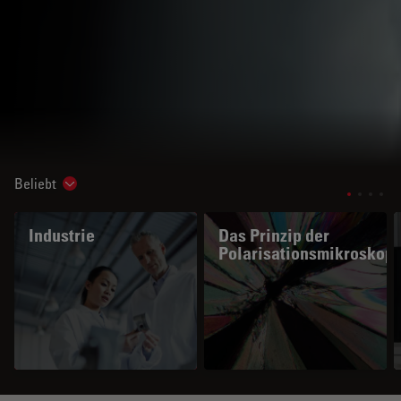
Beliebt
Show subnavigation
Industrie
Das Prinzip der
Polarisationsmikroskopi