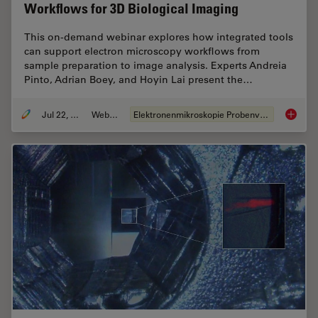
Workflows for 3D Biological Imaging
This on-demand webinar explores how integrated tools
can support electron microscopy workflows from
sample preparation to image analysis. Experts Andreia
Pinto, Adrian Boey, and Hoyin Lai present the…
Jul 22, 2025
Webinar
Elektronenmikroskopie Probenvorbereitung
Integra