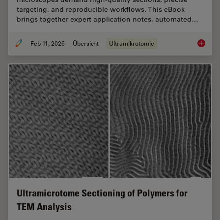
targeting, and reproducible workflows. This eBook
brings together expert application notes, automated…
Feb 11, 2026
Übersicht
Ultramikrotomie
Ultrami
Ultramicrotome Sectioning of Polymers for
TEM Analysis