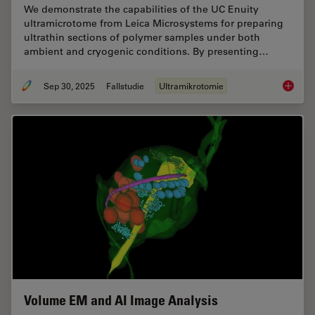
We demonstrate the capabilities of the UC Enuity
ultramicrotome from Leica Microsystems for preparing
ultrathin sections of polymer samples under both
ambient and cryogenic conditions. By presenting…
Sep 30, 2025
Fallstudie
Ultramikrotomie
Ultrami
Volume EM and AI Image Analysis