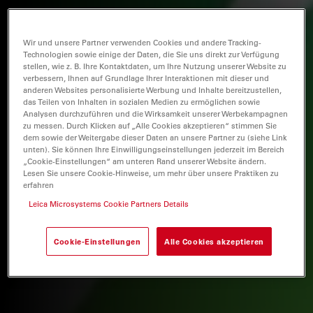
Wir und unsere Partner verwenden Cookies und andere Tracking-
Technologien sowie einige der Daten, die Sie uns direkt zur Verfügung
stellen, wie z. B. Ihre Kontaktdaten, um Ihre Nutzung unserer Website zu
verbessern, Ihnen auf Grundlage Ihrer Interaktionen mit dieser und
anderen Websites personalisierte Werbung und Inhalte bereitzustellen,
das Teilen von Inhalten in sozialen Medien zu ermöglichen sowie
Analysen durchzuführen und die Wirksamkeit unserer Werbekampagnen
zu messen. Durch Klicken auf „Alle Cookies akzeptieren“ stimmen Sie
dem sowie der Weitergabe dieser Daten an unsere Partner zu (siehe Link
unten). Sie können Ihre Einwilligungseinstellungen jederzeit im Bereich
„Cookie-Einstellungen“ am unteren Rand unserer Website ändern.
Lesen Sie unsere Cookie-Hinweise, um mehr über unsere Praktiken zu
erfahren
Leica Microsystems Cookie Partners Details
Cookie-Einstellungen
Alle Cookies akzeptieren