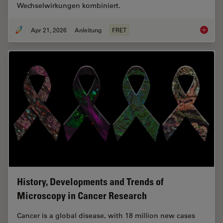
Wechselwirkungen kombiniert.
Apr 21, 2026
Anleitung
FRET
Was ist
History, Developments and Trends of
Microscopy in Cancer Research
Cancer is a global disease, with 18 million new cases