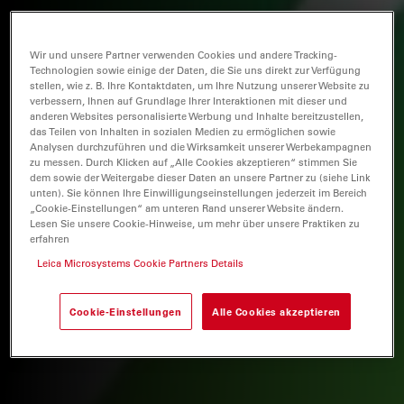
Wir und unsere Partner verwenden Cookies und andere Tracking-
Technologien sowie einige der Daten, die Sie uns direkt zur Verfügung
stellen, wie z. B. Ihre Kontaktdaten, um Ihre Nutzung unserer Website zu
verbessern, Ihnen auf Grundlage Ihrer Interaktionen mit dieser und
anderen Websites personalisierte Werbung und Inhalte bereitzustellen,
das Teilen von Inhalten in sozialen Medien zu ermöglichen sowie
Analysen durchzuführen und die Wirksamkeit unserer Werbekampagnen
zu messen. Durch Klicken auf „Alle Cookies akzeptieren“ stimmen Sie
dem sowie der Weitergabe dieser Daten an unsere Partner zu (siehe Link
unten). Sie können Ihre Einwilligungseinstellungen jederzeit im Bereich
„Cookie-Einstellungen“ am unteren Rand unserer Website ändern.
Lesen Sie unsere Cookie-Hinweise, um mehr über unsere Praktiken zu
erfahren
Leica Microsystems Cookie Partners Details
Cookie-Einstellungen
Alle Cookies akzeptieren