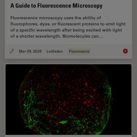
A Guide to Fluorescence Microscopy
Fluorescence microscopy uses the ability of
fluorophores, dyes, or fluorescent proteins to emit light
of a specific wavelength after being excited with light
of a shorter wavelength. Biomolecules can…
Mar 09, 2026
Leitfaden
Fluoreszenz
A Guide