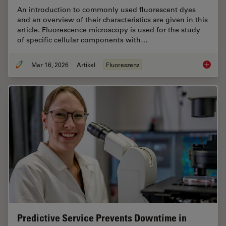
An introduction to commonly used fluorescent dyes
and an overview of their characteristics are given in this
article. Fluorescence microscopy is used for the study
of specific cellular components with…
Mar 16, 2026
Artikel
Fluoreszenz
Overvie
Predictive Service Prevents Downtime in