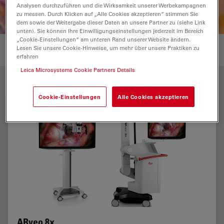
Analysen durchzuführen und die Wirksamkeit unserer Werbekampagnen
zu messen. Durch Klicken auf „Alle Cookies akzeptieren“ stimmen Sie
dem sowie der Weitergabe dieser Daten an unsere Partner zu (siehe Link
unten). Sie können Ihre Einwilligungseinstellungen jederzeit im Bereich
„Cookie-Einstellungen“ am unteren Rand unserer Website ändern.
OPERATIONSMIKROSKOPE FÜR DEN EINSATZ IN DER
Lesen Sie unsere Cookie-Hinweise, um mehr über unsere Praktiken zu
NEUROCHIRURGIE
11
erfahren
Leica Microsystems Cookie Partners Details
Cookie-Einstellungen
Alle Cookies akzeptieren
ARveo 8x