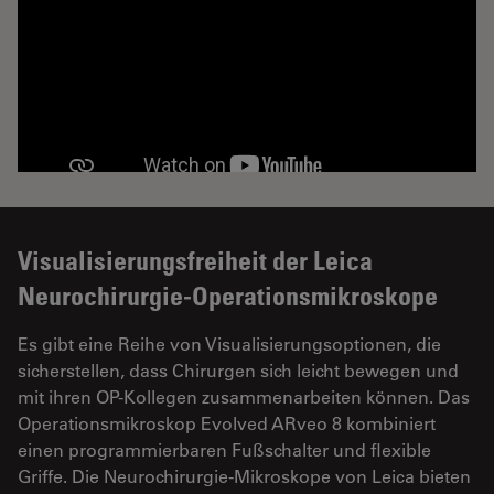
Lernen Sie mit freundlicher Genehmigung der
BrainLab AG die Brainlab Mikroskop-
Visualisierungsfreiheit der Leica
Navigationssoftware kennen, die mit dem
Neurochirurgie-Operationsmikroskope
Neurochirurgie-Mikroskop Arveo von Leica
Microsystems kompatibel ist.
Es gibt eine Reihe von Visualisierungsoptionen, die
sicherstellen, dass Chirurgen sich leicht bewegen und
mit ihren OP-Kollegen zusammenarbeiten können. Das
Operationsmikroskop Evolved ARveo 8 kombiniert
einen programmierbaren Fußschalter und flexible
Griffe. Die Neurochirurgie-Mikroskope von Leica bieten