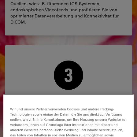
Quellen, wie z. B. führenden IGS-Systemen,
endoskopischen Videofeeds und profitieren Sie von
optimierter Datenverarbeitung und Konnektivität für
DICOM.
Visualisieren Sie Operationen live in 4K und 3D für Ihr
gesamtes Team, um Lehre und Zusammenarbeit zu
Wir und unsere Partner verwenden Cookies und andere Tracking-
optimieren. Wählen Sie aus einer Vielzahl von
Technologien sowie einige der Daten, die Sie uns direkt zur Verfügung
Visualisierungsoptionen, wie z. B. dem MyVeo OP-
stellen, wie z. B. Ihre Kontaktdaten, um Ihre Nutzung unserer Website zu
Headset, welches für das weiterentwickelte digitale
verbessern, Ihnen auf Grundlage Ihrer Interaktionen mit dieser und
Visualisierungsmikroskop ARveo 8 für die
anderen Websites personalisierte Werbung und Inhalte bereitzustellen,
Neurochirurgie erhältlich ist.
das Teilen von Inhalten in sozialen Medien zu ermöglichen sowie