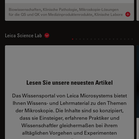
Biowissenschaften
,
Klinische Pathologie
,
Mikroskopie-Lösungen
für die QS und QK von Medizinproduktenrodukte
,
Klinische Labore
Product
Leica Science Lab
Show subnavigation
Lesen Sie unsere neuesten Artikel
Das Wissensportal von Leica Microsystems bietet
Ihnen Wissens- und Lehrmaterial zu den Themen
der Mikroskopie. Die Inhalte sind so konzipiert,
dass sie Einsteiger, erfahrene Praktiker und
Wissenschaftler gleichermaßen bei ihrem
alltäglichen Vorgehen und Experimenten