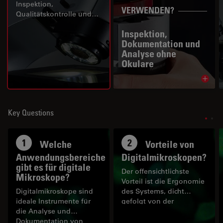
Inspektion,
VERWENDEN?
Qualitätskontrolle und
Fehleranalyse sowie 2D-
Inspektion,
und 3D-Messung und
Dokumentation und
Oberflächenmesstechnik
Analyse ohne
von Leica Microsystems.
Okulare
Read 
Key Questions
1
2
Welche
Vorteile von
Anwendungsbereiche
Digitalmikroskopen?
gibt es für digitale
Der offensichtlichste
Mikroskope?
Vorteil ist die Ergonomie
Digitalmikroskope sind
des Systems, dicht
ideale Instrumente für
gefolgt von der
die Analyse und
Benutzerfreundlichkeit
Dokumentation von
bei Routinearbeiten.