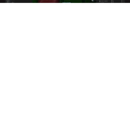
Mehr sehen durch unterschiedliche
Beobachtungswinkel
Manche Digitalmikroskope bieten Kippfunktionen,
sodass Proben aus verschiedenen Winkeln betrachtet
werden können. Das ist besonders bei der Inspektion
folgender Proben hilfreich:
Proben mit komplexen Strukturen, wie
Korrosionsmuster in Metallteilen in der Fertigung