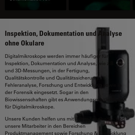
Teilen und Proben in der
Forschung und
Entwicklung (F&E), der
Fertigung und
Inspektion, der
Inspektion, Dokumentation und Analyse
Qualitätskontrolle und -
ohne Okulare
sicherung sowie in der
Fehleranalyse.
Digitalmikroskope werden immer häufiger für
Inspektion, Dokumentation und Analyse, wie z.B. 2D-
und 3D-Messungen, in der Fertigung,
Qualitätskontrolle und Qualitätssicherung,
Fehleranalyse, Forschung und Entwicklung sowie in
der Forensik eingesetzt. Sogar in den
Biowissenschaften gibt es Anwendungsmöglichkeiten
für Digitalmikroskope.
Unsere Kunden helfen uns mit ihrem Feedback – und
unsere Mitarbeiter in den Bereichen
Produktmanagement sowie Forschung & Entwicklung