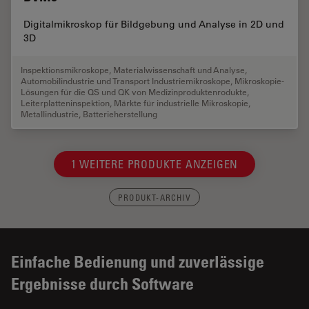
Digitalmikroskop für Bildgebung und Analyse in 2D und
3D
Inspektionsmikroskope
,
Materialwissenschaft und Analyse
,
Automobilindustrie und Transport Industriemikroskope
,
Mikroskopie-
Lösungen für die QS und QK von Medizinproduktenrodukte
,
Leiterplatteninspektion
,
Märkte für industrielle Mikroskopie
,
Metallindustrie
,
Batterieherstellung
1 WEITERE PRODUKTE ANZEIGEN
PRODUKT-ARCHIV
Einfache Bedienung und zuverlässige
Ergebnisse durch Software