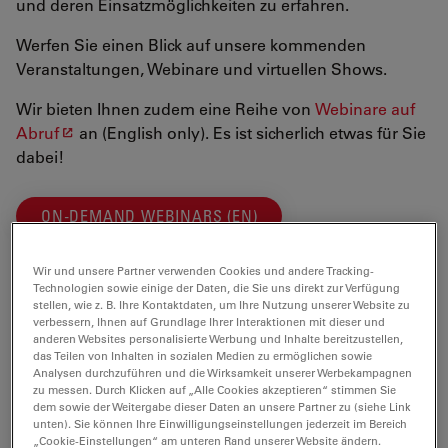
und deren Einsatzmöglichkeiten zu erfahren.
Werfen Sie einen Blick auf unsere kommenden
Veranstaltungen, Webinare und virtuellen Shows.
Wir bieten Ihnen zudem eine Reihe von
Webinare auf
Abruf
an (English only). Es ist sicherlich etwas für Sie
dabei!
ON-DEMAND WEBINARS (EN)
Wir und unsere Partner verwenden Cookies und andere Tracking-
Wir freuen uns auf Sie!
Technologien sowie einige der Daten, die Sie uns direkt zur Verfügung
stellen, wie z. B. Ihre Kontaktdaten, um Ihre Nutzung unserer Website zu
verbessern, Ihnen auf Grundlage Ihrer Interaktionen mit dieser und
anderen Websites personalisierte Werbung und Inhalte bereitzustellen,
das Teilen von Inhalten in sozialen Medien zu ermöglichen sowie
Analysen durchzuführen und die Wirksamkeit unserer Werbekampagnen
zu messen. Durch Klicken auf „Alle Cookies akzeptieren“ stimmen Sie
dem sowie der Weitergabe dieser Daten an unsere Partner zu (siehe Link
unten). Sie können Ihre Einwilligungseinstellungen jederzeit im Bereich
„Cookie-Einstellungen“ am unteren Rand unserer Website ändern.