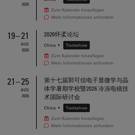
2026
Zum Kalender hinzufügen
Mehr Informationen anfordern
19
–
21
2026怀柔论坛
AUG
China
•
Tradeshow
2026
Zum Kalender hinzufügen
Mehr Informationen anfordern
21
–
25
第十七届郭可信电子显微学与晶
体学暑期学校暨2026 冷冻电镜技
AUG
2026
术国际研讨会
China
•
Tradeshow
Zum Kalender hinzufügen
Mehr Informationen anfordern