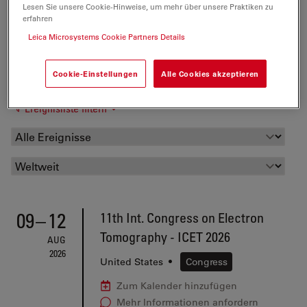
Lesen Sie unsere Cookie-Hinweise, um mehr über unsere Praktiken zu
erfahren
Leica Microsystems Cookie Partners Details
Cookie-Einstellungen
Alle Cookies akzeptieren
Ereignisliste filtern
09
–
12
11th Int. Congress on Electron
Tomography - ICET 2026
AUG
2026
United States
•
Congress
Zum Kalender hinzufügen
Mehr Informationen anfordern