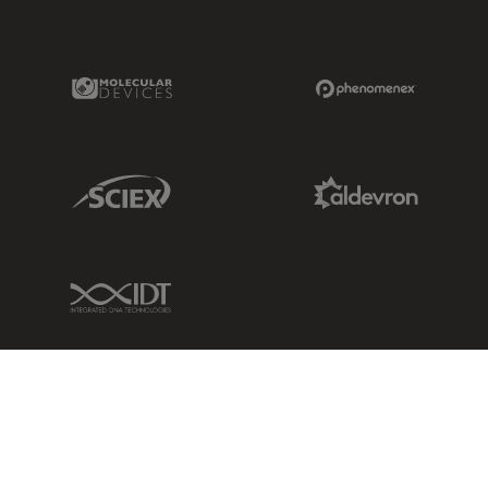
Molecular Devices Link
Phenomenex L
Sciex Link
Aldevron Link
IDT Link