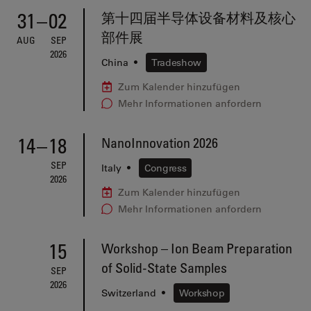
31
–
02
第十四届半导体设备材料及核心
部件展
AUG
SEP
2026
China
•
Tradeshow
Zum Kalender hinzufügen
Mehr Informationen anfordern
14
–
18
NanoInnovation 2026
SEP
Italy
•
Congress
2026
Zum Kalender hinzufügen
Mehr Informationen anfordern
15
Workshop – Ion Beam Preparation
of Solid-State Samples
SEP
2026
Switzerland
•
Workshop