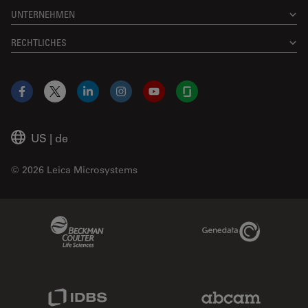
UNTERNEHMEN
RECHTLICHES
Facebook
X
LinkedIn
Instagram
YouTube
Glassdoor
US
|
de
© 2026 Leica Microsystems
Beckman Coulter Link
Genedata Link
IDBS Link
Abcam Limited