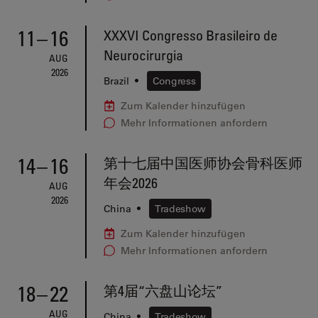
11
–
16
XXXVI Congresso Brasileiro de
Neurocirurgia
AUG
2026
Brazil
•
Congress
Zum Kalender hinzufügen
Mehr Informationen anfordern
14
–
16
第十七届中国医师协会骨科医师
年会2026
AUG
2026
China
•
Tradeshow
Zum Kalender hinzufügen
Mehr Informationen anfordern
18
–
22
第4届“六盘山论坛”
AUG
China
•
Tradeshow