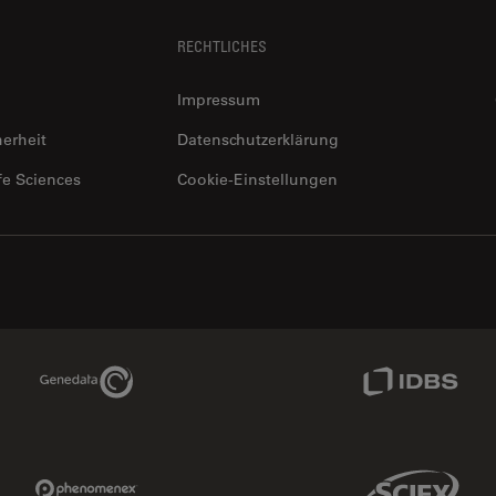
RECHTLICHES
Impressum
herheit
Datenschutzerklärung
fe Sciences
Cookie-Einstellungen
Genedata Link
IDBS Link
Phenomenex Link
Sciex Link