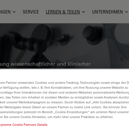
NGEN
SERVICE
LERNEN & TEILEN
UNTERNEHMEN
g wissenschaftlicher und klinischer
Gesundheitswesen entwickelt wurden,
he Fallstudien und Symposien. Speziell
ere Partner verwenden Cookies und andere Tracking-Technologien sowie einige der Da
sche und rekonstruktive Chirurgen,
ur Verfügung stellen, wie z. B. Ihre Kontaktdaten, um Ihre Nutzung unserer Website zu
rundlage Ihrer Interaktionen mit dieser und anderen Websites personalisierte Werbun
ung präsentiert die neuesten
llen, das Teilen von Inhalten in sozialen Medien zu ermöglichen sowie Analysen durc
keit unserer Werbekampagnen zu messen. Durch Klicken auf „Alle Cookies akzeptiere
skopie. Entdecken Sie, wie modernste
er Weitergabe dieser Daten an unsere Partner zu (siehe Link unten). Sie können Ihre
eszenz, 3D-Visualisierung und
gseinstellungen jederzeit im Bereich „Cookie-Einstellungen“ am unteren Rand unserer
en Sie unsere Cookie-Hinweise, um mehr über unsere Praktiken zu erfahren
chere Entscheidungsfindung und
systems Cookie Partners Details
öglichen.