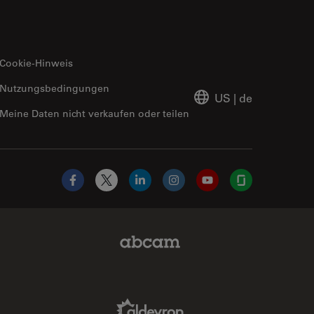
Cookie-Hinweis
Nutzungsbedingungen
US
|
de
Meine Daten nicht verkaufen oder teilen
Facebook
X
LinkedIn
Instagram
YouTube
Glassdoor
Abcam Limited Link
Aldevron Link