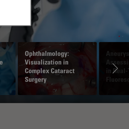
Ophthalmology:
Aneurys
e
Visualization in
Assessi
Complex Cataract
in Real
Ne
Surgery
Fluores