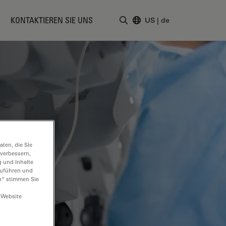
KONTAKTIEREN SIE UNS
US
|
de
Suchbegriff eingeben
ten, die Sie
 verbessern,
g und Inhalte
hzuführen und
n“ stimmen Sie
 Website