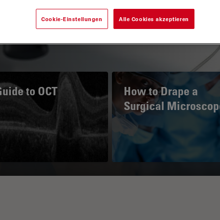
Cookie-Einstellungen
Alle Cookies akzeptieren
Guide to OCT
How to Drape a
Surgical Microscop