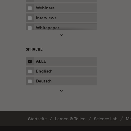
Batterieherstellung
Webinare
Beschichtung
Interviews
Beugungsbedingte
Auflösungsgrenze
Whitepaper
Bildanalyse
Fallstudien
Bildaufnahme
Übersichten
SPRACHE:
Bildgebung lebender Zellen
Leitfäden
ALLE
Bildoptimierung und
Englisch
Dekonvolution
Deutsch
Biopharma
Biowissenschaften
Boston Innovation Hub
Cellular Analysis
Startseite
Lernen & Teilen
Science Lab
Me
Centre of Excellence Oxford