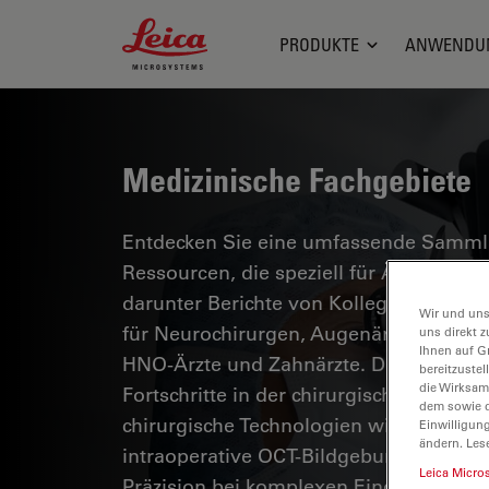
Leica Microsystems Logo
PRODUKTE
ANWENDU
Medizinische Fachgebiete
Entdecken Sie eine umfassende Sammlun
Ressourcen, die speziell für Ärzte im 
darunter Berichte von Kollegen, klinisc
Wir und uns
für Neurochirurgen, Augenärzte, plasti
uns direkt z
Ihnen auf G
HNO-Ärzte und Zahnärzte. Diese Samml
bereitzuste
die Wirksam
Fortschritte in der chirurgischen Mikro
dem sowie d
chirurgische Technologien wie AR-Fluor
Einwilligun
ändern. Les
intraoperative OCT-Bildgebung eine si
Leica Micro
Präzision bei komplexen Eingriffen erm