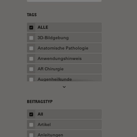
TAGS
ALLE
3D-Bildgebung
Anatomische Pathologie
Anwendungshinweis
AR Chirurgie
Augenheilkunde
Augmented Reality
Ausbildung
BEITRAGSTYP
Automatisierte Mikroskopie
All
Automobilindustrie und
Artikel
Transport
Anleitungen