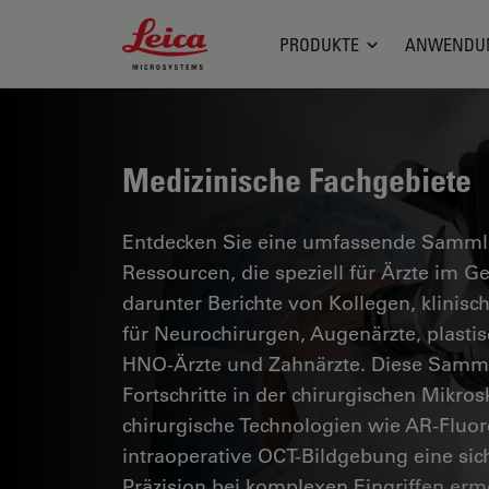
Leica Microsystems Logo
PRODUKTE
ANWENDU
Medizinische Fachgebiete
Entdecken Sie eine umfassende Sammlun
Ressourcen, die speziell für Ärzte im 
darunter Berichte von Kollegen, klinisc
für Neurochirurgen, Augenärzte, plasti
HNO-Ärzte und Zahnärzte. Diese Samml
Fortschritte in der chirurgischen Mikro
chirurgische Technologien wie AR-Fluor
intraoperative OCT-Bildgebung eine si
Präzision bei komplexen Eingriffen erm