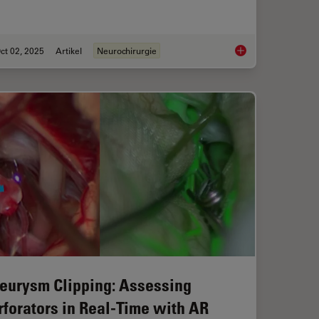
ct 02, 2025
Artikel
Neurochirurgie
ical Reconstructive Surgery
How AR Fluorescenc
eurysm Clipping: Assessing
rforators in Real-Time with AR