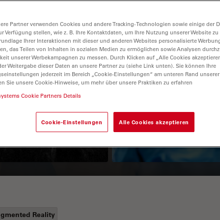
ere Partner verwenden Cookies und andere Tracking-Technologien sowie einige der Da
ur Verfügung stellen, wie z. B. Ihre Kontaktdaten, um Ihre Nutzung unserer Website zu
rundlage Ihrer Interaktionen mit dieser und anderen Websites personalisierte Werbun
llen, das Teilen von Inhalten in sozialen Medien zu ermöglichen sowie Analysen durc
keit unserer Werbekampagnen zu messen. Durch Klicken auf „Alle Cookies akzeptiere
er Weitergabe dieser Daten an unsere Partner zu (siehe Link unten). Sie können Ihre
gseinstellungen jederzeit im Bereich „Cookie-Einstellungen“ am unteren Rand unserer
en Sie unsere Cookie-Hinweise, um mehr über unsere Praktiken zu erfahren
Guide to OCT
How to Drape a
systems Cookie Partners Details
Surgical Microscop
Cookie-Einstellungen
Alle Cookies akzeptieren
gmented Reality