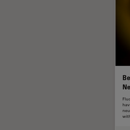
FRAP
FRET
Geschichte
Glaucomchirurgie
Grundlagen der Mikroskopie
Grundlegende
Mikroskopietechniken
Gynäkologie and Urologie
Be
Hochdruckgefrieren
Ne
Hornhautchirurgie
Flu
HyD
hav
neu
Immunfluoreszenz
wit
Imperial Imaging Hub