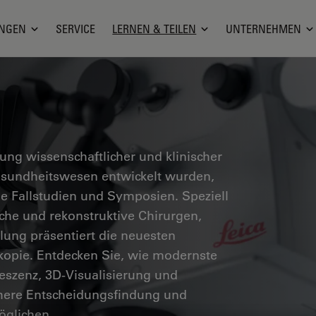
NGEN
SERVICE
LERNEN & TEILEN
UNTERNEHMEN
g wissenschaftlicher und klinischer
Gesundheitswesen entwickelt wurden,
he Fallstudien und Symposien. Speziell
sche und rekonstruktive Chirurgen,
ung präsentiert die neuesten
skopie. Entdecken Sie, wie modernste
eszenz, 3D-Visualisierung und
chere Entscheidungsfindung und
öglichen.