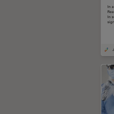
Chirurgische Mikroskopie
In 
CLEM
Rea
In 
Contrast Methods in Light
sig
Microscopy
Cryo REM
DIC-Mikroskopie
Digitale Mikroskopie
J
Drosophila-Forschung
Dunkelfeldmikroskopie
Elektronenmikroskopie
Elektronenmikroskopie
Probenvorbereitung
Elektronik- und
Halbleiterindustrie
EMBL Imaging Centre