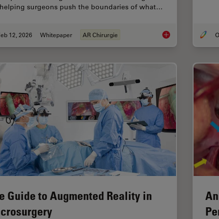
 helping surgeons push the boundaries of what…
eb 12, 2026
Whitepaper
AR Chirurgie
O
Advances in Oncolog
e Guide to Augmented Reality in
An
crosurgery
Pe