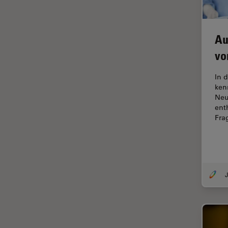
Ergonomie
F-Techniques
Au
Färbung
vo
FLIM
(Fluoreszenzlebensdauer-
In 
Imaging-Mikroskopie)
ken
Neu
Fluoreszenz
ent
Fr
Fluoreszenzproteine
Fluorophore
FluoSync
Forensik
J
Fortgeschrittene Bildgebung
und Analyse von Gewebe
Fortgeschrittene
Mikroskopietechniken