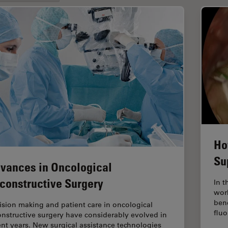
Ho
Su
vances in Oncological
constructive Surgery
In t
work
ben
ision making and patient care in oncological
fluo
onstructive surgery have considerably evolved in
ent years. New surgical assistance technologies