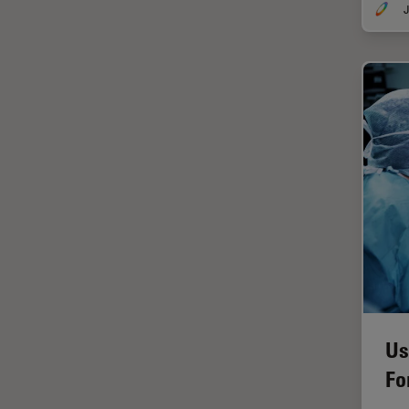
In vivo
J
Ganzkörperbildgebung
Industrielle Mikroskopie
Inspektionsmikroskopie
Intraoperative OCT
Inverted Microscopy
Ionenstrahlätzen
Kameras
Kataraktchirurgie
Klinische Pathologie
Kohärentes Raman-
Streumikroskop (CRS)
Us
Konfokalmikroskopie
Fo
Krebsforschung