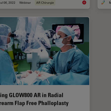
ul 06, 2022
Webinar
AR Chirurgie
M
Benefits of Fluores
ing GLOW800 AR in Radial
rearm Flap Free Phalloplasty