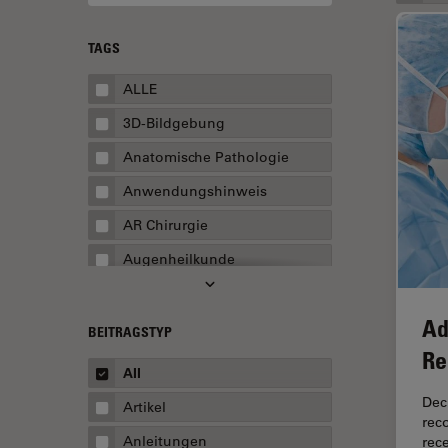
TAGS
ALLE
3D-Bildgebung
Anatomische Pathologie
Anwendungshinweis
AR Chirurgie
Augenheilkunde
Augmented Reality
Ad
Ausbildung
BEITRAGSTYP
Re
Automatisierte Mikroskopie
All
Automobilindustrie und
Dec
Artikel
Transport
rec
Anleitungen
rec