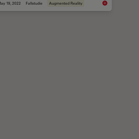
ay 19, 2022
Fallstudie
Augmented Reality
cence in Vascular Neurosurgery
How AR Helps in the