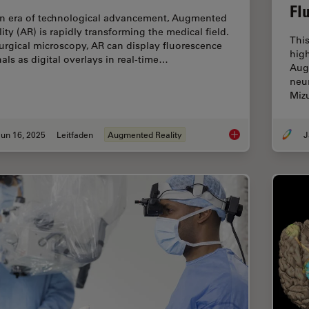
Fl
an era of technological advancement, Augmented
lity (AR) is rapidly transforming the medical field.
This
surgical microscopy, AR can display fluorescence
high
nals as digital overlays in real-time…
Aug
neur
Miz
un 16, 2025
Leitfaden
Augmented Reality
J
The Guide to Augmen