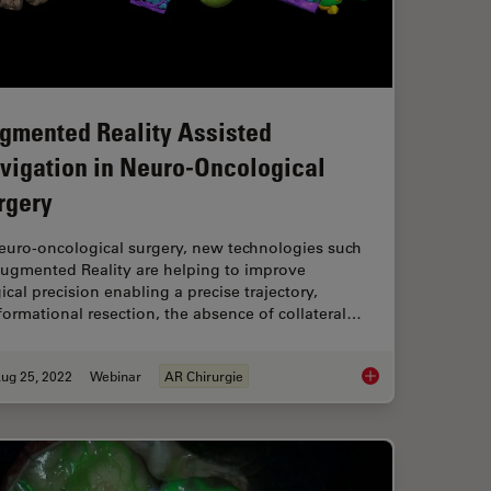
gmented Reality Assisted
vigation in Neuro-Oncological
rgery
neuro-oncological surgery, new technologies such
Augmented Reality are helping to improve
ical precision enabling a precise trajectory,
ormational resection, the absence of collateral…
ug 25, 2022
Webinar
AR Chirurgie
Transformation von neurochirurgischen Verfahren
Augmented Reality A