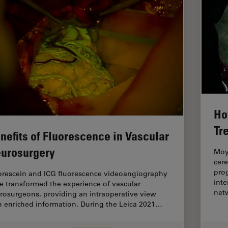
Ho
Tr
nefits of Fluorescence in Vascular
urosurgery
Moya
cere
prog
orescein and ICG fluorescence videoangiography
inte
e transformed the experience of vascular
net
rosurgeons, providing an intraoperative view
h enriched information. During the Leica 2021…