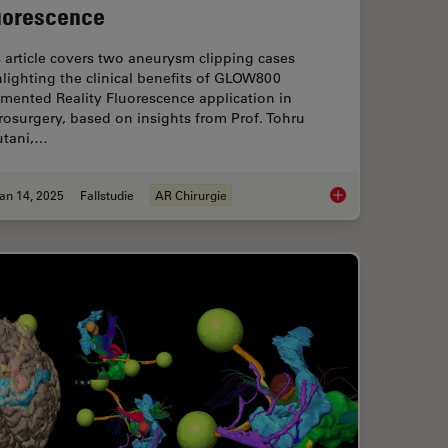
uorescence
 article covers two aneurysm clipping cases
lighting the clinical benefits of GLOW800
mented Reality Fluorescence application in
osurgery, based on insights from Prof. Tohru
utani,…
an 14, 2025
Fallstudie
AR Chirurgie
ted Reality in Microsurgery
Aneurysm Clipping: A