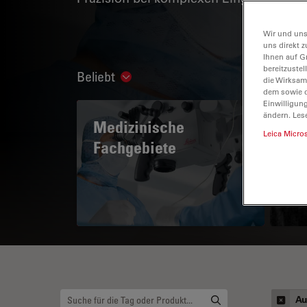
Wir und uns
uns direkt z
Ihnen auf G
bereitzuste
Beliebt
Show subnavigation
die Wirksam
dem sowie d
Einwilligun
ändern. Les
Medizinische
A 
Leica Micro
Fachgebiete
Au