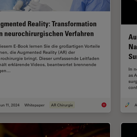
gmented Reality: Transformation
n neurochirurgischen Verfahren
Au
Na
diesem E-Book lernen Sie die großartigen Vorteile
nen, die Augmented Reality (AR) der
Su
rochirurgie bringt. Dieser umfassende Leitfaden
hält erklärende Videos, beantwortet brennende
In 
agen…
as 
surg
conf
un 11, 2024
Whitepaper
AR Chirurgie
A
Augmented Reality: 