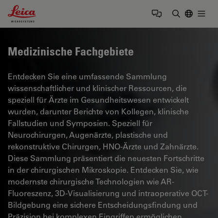
Leica Microsystems Logo
Togg
Suchbegrif
Medizinische Fachgebiete
Entdecken Sie eine umfassende Sammlung
wissenschaftlicher und klinischer Ressourcen, die
speziell für Ärzte im Gesundheitswesen entwickelt
wurden, darunter Berichte von Kollegen, klinische
Fallstudien und Symposien. Speziell für
Neurochirurgen, Augenärzte, plastische und
rekonstruktive Chirurgen, HNO-Ärzte und Zahnärzte.
Diese Sammlung präsentiert die neuesten Fortschritte
in der chirurgischen Mikroskopie. Entdecken Sie, wie
modernste chirurgische Technologien wie AR-
Fluoreszenz, 3D-Visualisierung und intraoperative OCT-
Bildgebung eine sichere Entscheidungsfindung und
Präzision bei komplexen Eingriffen ermöglichen.