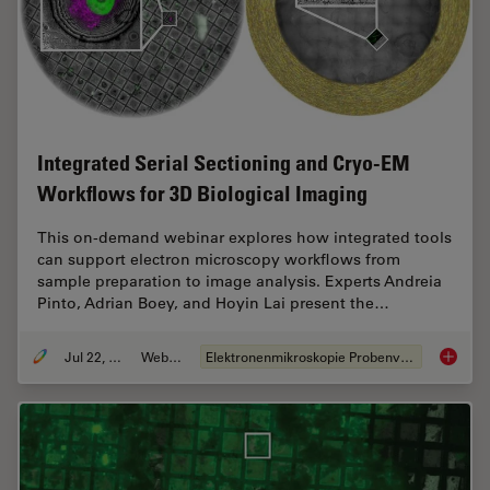
Integrated Serial Sectioning and Cryo-EM
Workflows for 3D Biological Imaging
This on-demand webinar explores how integrated tools
can support electron microscopy workflows from
sample preparation to image analysis. Experts Andreia
Pinto, Adrian Boey, and Hoyin Lai present the…
Jul 22, 2025
Webinar
Elektronenmikroskopie Probenvorbereitung
Integra