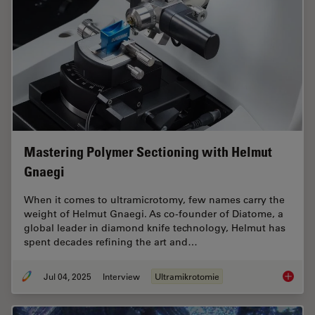
Mastering Polymer Sectioning with Helmut
Gnaegi
When it comes to ultramicrotomy, few names carry the
weight of Helmut Gnaegi. As co-founder of Diatome, a
global leader in diamond knife technology, Helmut has
spent decades refining the art and…
Jul 04, 2025
Interview
Ultramikrotomie
Masteri