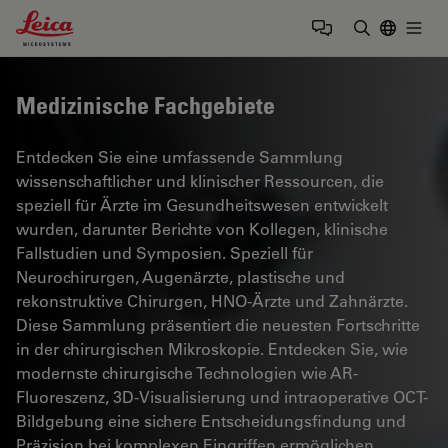
Leica Microsystems Logo
Togg
Suchbegrif
Medizinische Fachgebiete
Entdecken Sie eine umfassende Sammlung
wissenschaftlicher und klinischer Ressourcen, die
speziell für Ärzte im Gesundheitswesen entwickelt
wurden, darunter Berichte von Kollegen, klinische
Fallstudien und Symposien. Speziell für
Neurochirurgen, Augenärzte, plastische und
rekonstruktive Chirurgen, HNO-Ärzte und Zahnärzte.
Diese Sammlung präsentiert die neuesten Fortschritte
in der chirurgischen Mikroskopie. Entdecken Sie, wie
modernste chirurgische Technologien wie AR-
Fluoreszenz, 3D-Visualisierung und intraoperative OCT-
Bildgebung eine sichere Entscheidungsfindung und
Präzision bei komplexen Eingriffen ermöglichen.