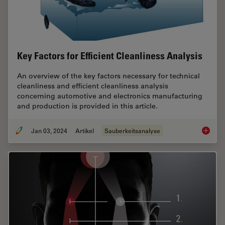
Key Factors for Efficient Cleanliness Analysis
An overview of the key factors necessary for technical
cleanliness and efficient cleanliness analysis
concerning automotive and electronics manufacturing
and production is provided in this article.
Jan 03, 2024
Artikel
Sauberkeitsanalyse
Key Fact