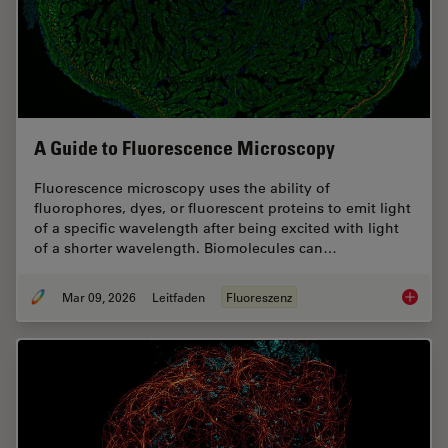
A Guide to Fluorescence Microscopy
Fluorescence microscopy uses the ability of
fluorophores, dyes, or fluorescent proteins to emit light
of a specific wavelength after being excited with light
of a shorter wavelength. Biomolecules can…
Mar 09, 2026
Leitfaden
Fluoreszenz
A Guide