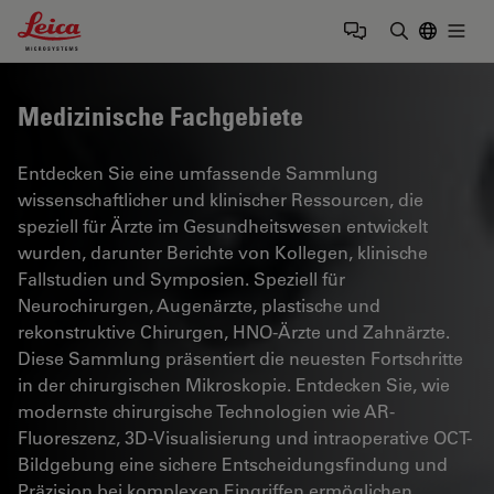
Leica Microsystems Logo
Togg
Suchbegrif
Medizinische Fachgebiete
Entdecken Sie eine umfassende Sammlung
wissenschaftlicher und klinischer Ressourcen, die
speziell für Ärzte im Gesundheitswesen entwickelt
wurden, darunter Berichte von Kollegen, klinische
Fallstudien und Symposien. Speziell für
Neurochirurgen, Augenärzte, plastische und
rekonstruktive Chirurgen, HNO-Ärzte und Zahnärzte.
Diese Sammlung präsentiert die neuesten Fortschritte
in der chirurgischen Mikroskopie. Entdecken Sie, wie
modernste chirurgische Technologien wie AR-
Fluoreszenz, 3D-Visualisierung und intraoperative OCT-
Bildgebung eine sichere Entscheidungsfindung und
Präzision bei komplexen Eingriffen ermöglichen.