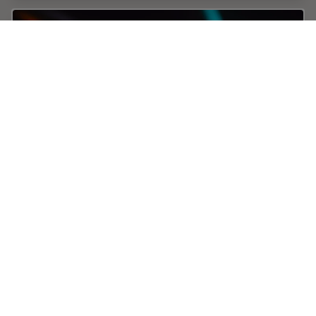
Five-color FLIM-STED with One Depletion
Laser
Webinar on five-color STED with a single depletion
laser and fluorescence lifetime phasor separation.