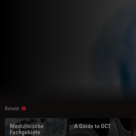
Beliebt
Show subnavigation
Medizinische
A Guide to OCT
Fachgebiete