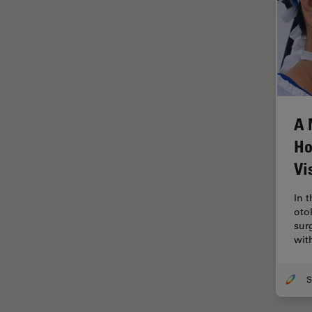
In vivo
Ganzkörperbildgebung
Industrielle Mikroskopie
Inspektionsmikroskopie
Intraoperative OCT
Inverted Microscopy
A 
Ionenstrahlätzen
Ho
Kameras
Vi
Kataraktchirurgie
In 
Klinische Pathologie
oto
sur
Kohärentes Raman-
wit
Streumikroskop (CRS)
Konfokalmikroskopie
Krebsforschung