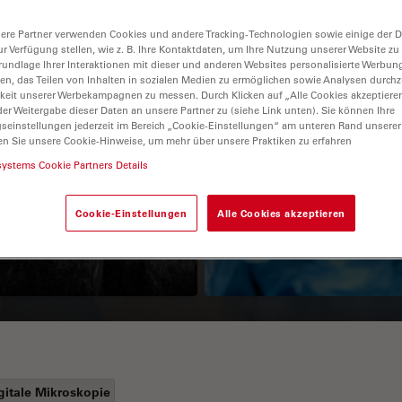
ere Partner verwenden Cookies und andere Tracking-Technologien sowie einige der Da
ur Verfügung stellen, wie z. B. Ihre Kontaktdaten, um Ihre Nutzung unserer Website zu
rundlage Ihrer Interaktionen mit dieser und anderen Websites personalisierte Werbun
llen, das Teilen von Inhalten in sozialen Medien zu ermöglichen sowie Analysen durc
keit unserer Werbekampagnen zu messen. Durch Klicken auf „Alle Cookies akzeptiere
er Weitergabe dieser Daten an unsere Partner zu (siehe Link unten). Sie können Ihre
gseinstellungen jederzeit im Bereich „Cookie-Einstellungen“ am unteren Rand unserer
en Sie unsere Cookie-Hinweise, um mehr über unsere Praktiken zu erfahren
Guide to OCT
How to Drape a
systems Cookie Partners Details
Surgical Microscop
Cookie-Einstellungen
Alle Cookies akzeptieren
gitale Mikroskopie