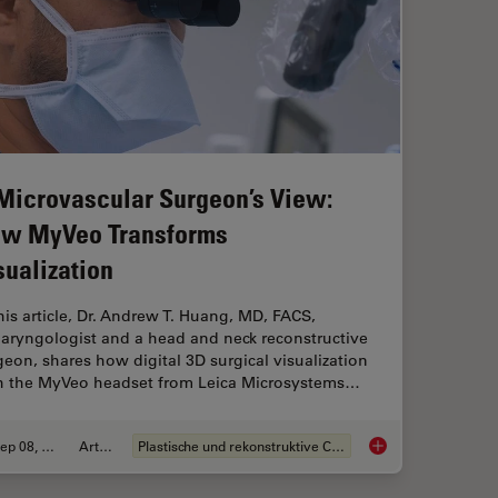
Microvascular Surgeon’s View:
w MyVeo Transforms
sualization
this article, Dr. Andrew T. Huang, MD, FACS,
laryngologist and a head and neck reconstructive
geon, shares how digital 3D surgical visualization
h the MyVeo headset from Leica Microsystems…
Sep 08, 2025
Artikel
Plastische und rekonstruktive Chirurgie
A Microvascular Sur