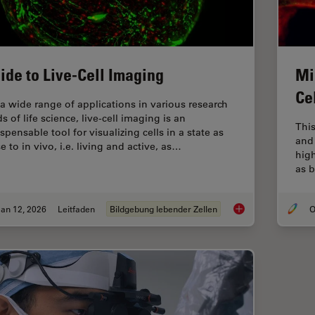
ide to Live-Cell Imaging
Mi
Ce
 a wide range of applications in various research
ds of life science, live-cell imaging is an
This
spensable tool for visualizing cells in a state as
and 
e to in vivo, i.e. living and active, as…
hig
as b
an 12, 2026
Leitfaden
Bildgebung lebender Zellen
O
Guide to Live-Cell I