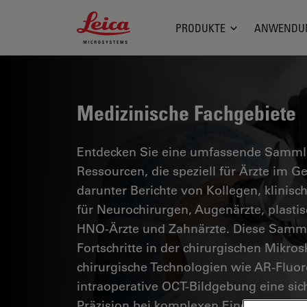
Leica Microsystems Logo
PRODUKTE
ANWENDU
Medizinische Fachgebiete
Entdecken Sie eine umfassende Sammlun
Ressourcen, die speziell für Ärzte im 
darunter Berichte von Kollegen, klinisc
für Neurochirurgen, Augenärzte, plasti
HNO-Ärzte und Zahnärzte. Diese Samml
Fortschritte in der chirurgischen Mikro
chirurgische Technologien wie AR-Fluor
intraoperative OCT-Bildgebung eine si
Präzision bei komplexen Eingriffen erm