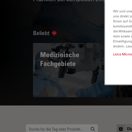
Wir und uns
uns direkt z
Ihnen auf G
bereitzuste
die Wirksam
Beliebt
Show subnavigation
dem sowie d
Einwilligun
ändern. Les
Medizinische
A 
Leica Micro
Fachgebiete
Di