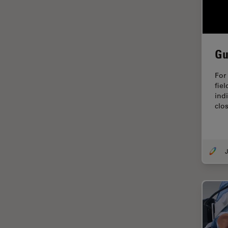
FRAP
FRET
Geschichte
Gu
Glaucomchirurgie
For
Grundlagen der Mikroskopie
fiel
indi
Grundlegende
clos
Mikroskopietechniken
Gynäkologie and Urologie
Hochdruckgefrieren
J
Hornhautchirurgie
HyD
Immunfluoreszenz
Imperial Imaging Hub