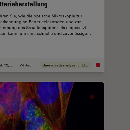
tterieherstellung
hren Sie, wie die optische Mikroskopie zur
terkennung an Batterieelektroden und zur
timmung des Schadenspotenzials eingesetzt
den kann, um eine schnelle und zuverlässige…
Feb 12, 2026
Whitepaper
Querschnittsanalyse für Elektronik
ion for Measurements: Why and How You Should Do It
Graterkennung währe