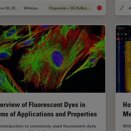
Jun 30, 2026
Whitepaper
Organoide + 3D-Zellkultur
A
What’s the Best Org
erview of Fluorescent Dyes in
Ho
rms of Applications and Properties
Me
introduction to commonly used fluorescent dyes
Wit