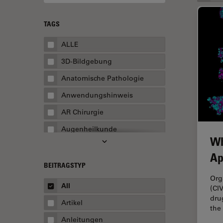
TAGS
ALLE
3D-Bildgebung
Anatomische Pathologie
Anwendungshinweis
AR Chirurgie
Augenheilkunde
Wh
Augmented Reality
Ap
Ausbildung
BEITRAGSTYP
Org
Automatisierte Mikroskopie
All
(CI
Automobilindustrie und
dru
Artikel
Transport
the
Anleitungen