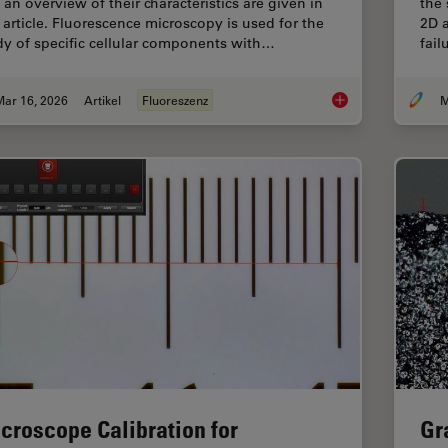
 an overview of their characteristics are given in
the 
s article. Fluorescence microscopy is used for the
2D a
dy of specific cellular components with…
fai
Mar 16, 2026
Artikel
Fluoreszenz
M
Overview of Fluoresc
croscope Calibration for
Gr