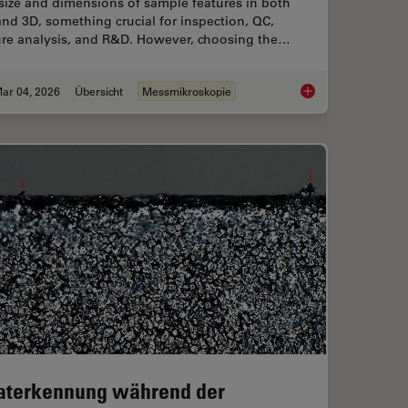
size and dimensions of sample features in both
nd 3D, something crucial for inspection, QC,
lure analysis, and R&D. However, choosing the…
ar 04, 2026
Übersicht
Messmikroskopie
ent Dyes in terms of Applications and Properties
How to Select the R
aterkennung während der