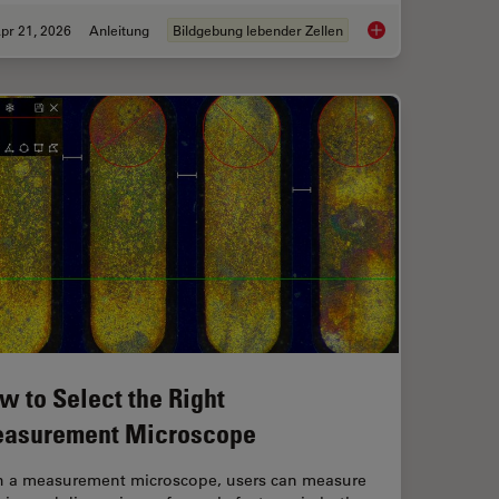
pr 21, 2026
Anleitung
Bildgebung lebender Zellen
anoid Imaging Approach for Early Drug Discovery?
Ratiometric Imaging 
w to Select the Right
asurement Microscope
h a measurement microscope, users can measure