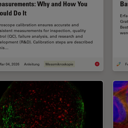
asurements: Why and How You
Ba
ould Do It
Erfa
Gra
roscope calibration ensures accurate and
Bes
sistent measurements for inspection, quality
wer
trol (QC), failure analysis, and research and
elopment (R&D). Calibration steps are described
this…
Mar 04, 2026
Anleitung
Messmikroskopie
Microscope Calibrat