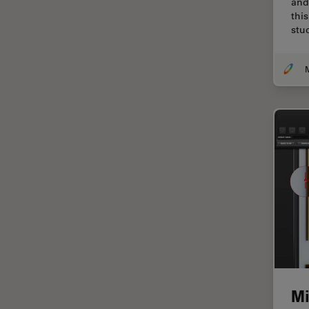
Chirurgische Mikroskopie
and
thi
CLEM
stu
Contrast Methods in Light
Microscopy
Cryo REM
DIC-Mikroskopie
Digitale Mikroskopie
Drosophila-Forschung
Dunkelfeldmikroskopie
Elektronenmikroskopie
Elektronenmikroskopie
Probenvorbereitung
Elektronik- und
Halbleiterindustrie
Mi
EMBL Imaging Centre