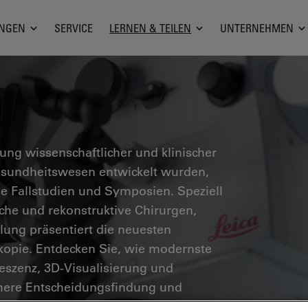
NGEN
SERVICE
LERNEN & TEILEN
UNTERNEHMEN
g wissenschaftlicher und klinischer
Gesundheitswesen entwickelt wurden,
he Fallstudien und Symposien. Speziell
sche und rekonstruktive Chirurgen,
ung präsentiert die neuesten
skopie. Entdecken Sie, wie modernste
eszenz, 3D-Visualisierung und
chere Entscheidungsfindung und
öglichen.