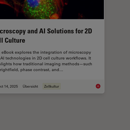
croscopy and AI Solutions for 2D
ll Culture
 eBook explores the integration of microscopy
AI technologies in 2D cell culture workflows. It
hlights how traditional imaging methods—such
rightfield, phase contrast, and…
ct 14, 2025
Übersicht
Zellkultur
maging
Microscopy and AI So