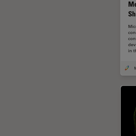
Me
Ergonomie
Sh
F-Techniques
Mic
Färbung
con
FLIM
con
(Fluoreszenzlebensdauer-
dev
Imaging-Mikroskopie)
in 
Fluoreszenz
Fluoreszenzproteine
Fluorophore
FluoSync
Forensik
Fortgeschrittene Bildgebung
und Analyse von Gewebe
Fortgeschrittene
Mikroskopietechniken