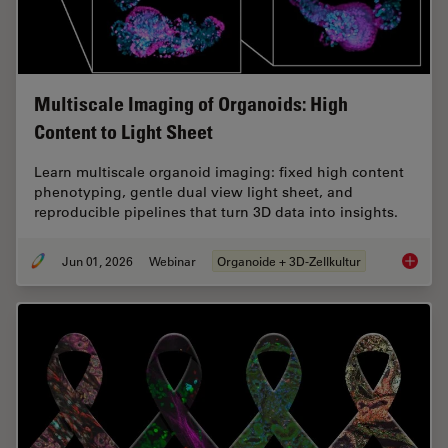
Multiscale Imaging of Organoids: High
Content to Light Sheet
Learn multiscale organoid imaging: fixed high content
phenotyping, gentle dual view light sheet, and
reproducible pipelines that turn 3D data into insights.
Jun 01, 2026
Webinar
Organoide + 3D-Zellkultur
Multisc