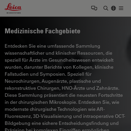
Leica Microsystems Logo
Togg
Suchbegrif
Medizinische Fachgebiete
Entdecken Sie eine umfassende Sammlung
wissenschaftlicher und klinischer Ressourcen, die
speziell für Ärzte im Gesundheitswesen entwickelt
wurden, darunter Berichte von Kollegen, klinische
Fallstudien und Symposien. Speziell für
Neurochirurgen, Augenärzte, plastische und
rekonstruktive Chirurgen, HNO-Ärzte und Zahnärzte.
Diese Sammlung präsentiert die neuesten Fortschritte
in der chirurgischen Mikroskopie. Entdecken Sie, wie
modernste chirurgische Technologien wie AR-
Fluoreszenz, 3D-Visualisierung und intraoperative OCT-
Bildgebung eine sichere Entscheidungsfindung und
Präzision bei komplexen Eingriffen ermöglichen.