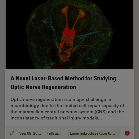
A Novel Laser-Based Method for Studying
Optic Nerve Regeneration
Optic nerve regeneration is a major challenge in
neurobiology due to the limited self-repair capacity of
the mammalian central nervous system (CNS) and the
inconsistency of traditional injury models.…
Sep 08, 2025
Fallstudie
Lasermikrodissektion (LMD)
A Novel