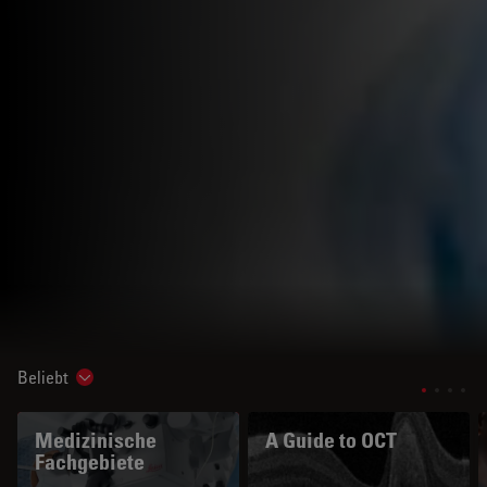
Beliebt
Show subnavigation
Medizinische
A Guide to OCT
Fachgebiete